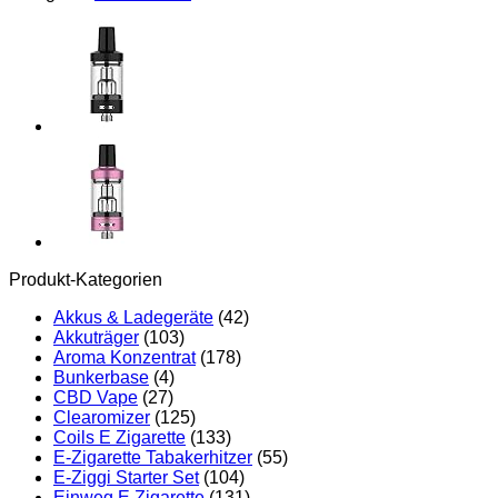
Produkt-Kategorien
Akkus & Ladegeräte
(42)
Akkuträger
(103)
Aroma Konzentrat
(178)
Bunkerbase
(4)
CBD Vape
(27)
Clearomizer
(125)
Coils E Zigarette
(133)
E-Zigarette Tabakerhitzer
(55)
E-Ziggi Starter Set
(104)
Einweg E Zigarette
(131)