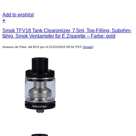
Add to wishlist
+
Smok TFV18 Tank Clearomizer, 7,5ml, Top-Filling, Subohm-
fähig, Smok Verdampfer für E Zigarette – Farbe: gold
Amazon.de Price:
44,90
€
(as of 21/01/2025 09:52 PST-
Details
)