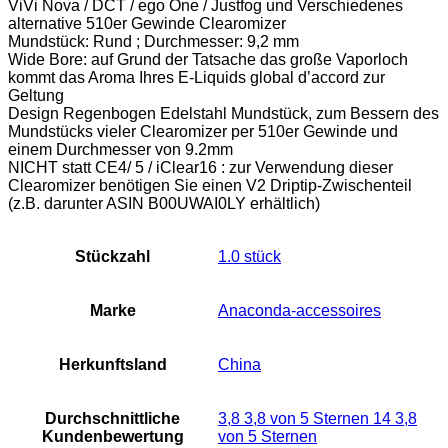
ViVi Nova / DCT / ego One / Justfog und Verschiedenes
alternative 510er Gewinde Clearomizer
Mundstück: Rund ; Durchmesser: 9,2 mm
Wide Bore: auf Grund der Tatsache das große Vaporloch
kommt das Aroma Ihres E-Liquids global d’accord zur
Geltung
Design Regenbogen Edelstahl Mundstück, zum Bessern des
Mundstücks vieler Clearomizer per 510er Gewinde und
einem Durchmesser von 9.2mm
NICHT statt CE4/ 5 / iClear16 : zur Verwendung dieser
Clearomizer benötigen Sie einen V2 Driptip-Zwischenteil
(z.B. darunter ASIN B00UWAI0LY erhältlich)
Stückzahl
‎1.0 stück
Marke
‎Anaconda-accessoires
Herkunftsland
‎China
Durchschnittliche
3,8 3,8 von 5 Sternen 14 3,8
Kundenbewertung
von 5 Sternen