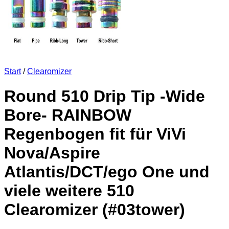
Start
/
Clearomizer
Round 510 Drip Tip -Wide
Bore- RAINBOW
Regenbogen fit für ViVi
Nova/Aspire
Atlantis/DCT/ego One und
viele weitere 510
Clearomizer (#03tower)