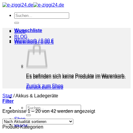
Zum
Inhalt
Suchen
springen
nach:
Wunschliste
Shop
BLOG
Warenkorb /
0,00
€
Warenkorb /
0,00
€
Es befinden sich keine Produkte im Warenkorb.
Es befinden sich keine Produkte im Warenkorb.
Zurück zum Shop
Zurück zum Shop
Start
/
Akkus & Ladegeräte
Filter
Suchen
Nach
Ergebnisse 1 – 20 von 42 werden angezeigt
nach:
Aktualität
Shop
sortiert
BLOG
Produkt-Kategorien