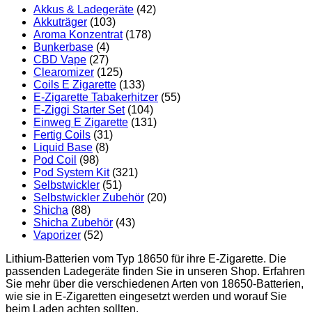
Akkus & Ladegeräte
(42)
Akkuträger
(103)
Aroma Konzentrat
(178)
Bunkerbase
(4)
CBD Vape
(27)
Clearomizer
(125)
Coils E Zigarette
(133)
E-Zigarette Tabakerhitzer
(55)
E-Ziggi Starter Set
(104)
Einweg E Zigarette
(131)
Fertig Coils
(31)
Liquid Base
(8)
Pod Coil
(98)
Pod System Kit
(321)
Selbstwickler
(51)
Selbstwickler Zubehör
(20)
Shicha
(88)
Shicha Zubehör
(43)
Vaporizer
(52)
Lithium-Batterien vom Typ 18650 für ihre E-Zigarette. Die
passenden Ladegeräte finden Sie in unseren Shop. Erfahren
Sie mehr über die verschiedenen Arten von 18650-Batterien,
wie sie in E-Zigaretten eingesetzt werden und worauf Sie
beim Laden achten sollten.