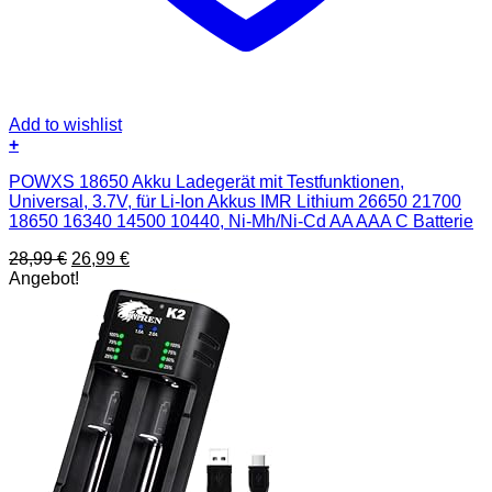
Add to wishlist
+
POWXS 18650 Akku Ladegerät mit Testfunktionen,
Universal, 3.7V, für Li-Ion Akkus IMR Lithium 26650 21700
18650 16340 14500 10440, Ni-Mh/Ni-Cd AA AAA C Batterie
Ursprünglicher
Aktueller
28,99
€
26,99
€
Preis
Preis
Angebot!
war:
ist:
28,99 €
26,99 €.