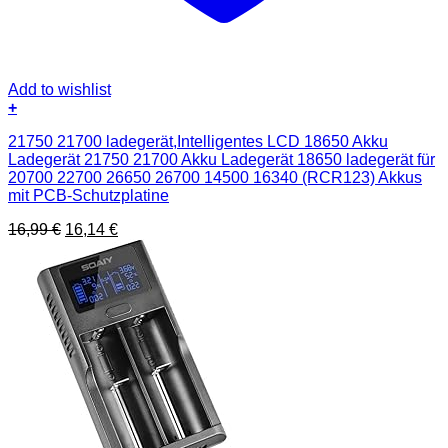
Add to wishlist
+
21750 21700 ladegerät,Intelligentes LCD 18650 Akku
Ladegerät 21750 21700 Akku Ladegerät 18650 ladegerät für
20700 22700 26650 26700 14500 16340 (RCR123) Akkus
mit PCB-Schutzplatine
Ursprünglicher
Aktueller
16,99
€
16,14
€
Preis
Preis
war:
ist:
16,99 €
16,14 €.