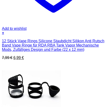
Add to wishlist
+
12 Stück Vape Rings Silicone Staubdicht Silikon Anti Rutsch
Band Vape Ringe für RDA RBA Tank Vapor Mechanische
Mods, Zufälliges Design und Farbe (22 x 12 mm)
Ursprünglicher
Aktueller
7,99
€
6,99
€
Preis
Preis
war:
ist:
7,99 €
6,99 €.