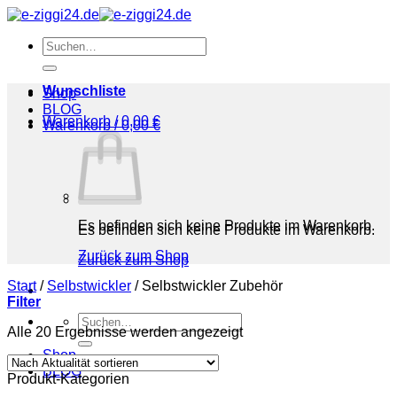
Zum
Inhalt
Suchen
springen
nach:
Wunschliste
Shop
BLOG
Warenkorb /
0,00
€
Warenkorb /
0,00
€
Es befinden sich keine Produkte im Warenkorb.
Es befinden sich keine Produkte im Warenkorb.
Zurück zum Shop
Zurück zum Shop
Start
/
Selbstwickler
/
Selbstwickler Zubehör
Filter
Suchen
Nach
Alle 20 Ergebnisse werden angezeigt
nach:
Aktualität
Shop
sortiert
BLOG
Produkt-Kategorien