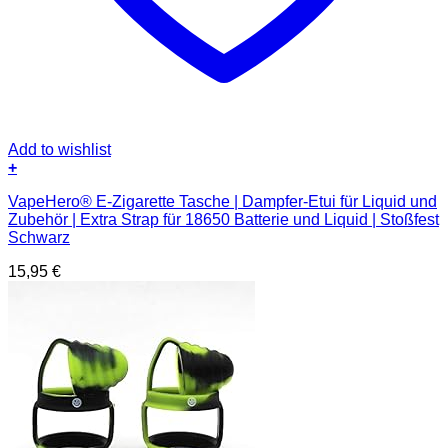
Add to wishlist
+
VapeHero® E-Zigarette Tasche | Dampfer-Etui für Liquid und
Zubehör | Extra Strap für 18650 Batterie und Liquid | Stoßfest
Schwarz
15,95
€