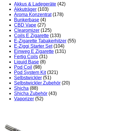
Akkus & Ladegeräte
(42)
Akkuträger
(103)
Aroma Konzentrat
(178)
Bunkerbase
(4)
CBD Vape
(27)
Clearomizer
(125)
Coils E Zigarette
(133)
E-Zigarette Tabakerhitzer
(55)
E-Ziggi Starter Set
(104)
Einweg E Zigarette
(131)
Fertig Coils
(31)
Liquid Base
(8)
Pod Coil
(98)
Pod System Kit
(321)
Selbstwickler
(51)
Selbstwickler Zubehör
(20)
Shicha
(88)
Shicha Zubehör
(43)
Vaporizer
(52)