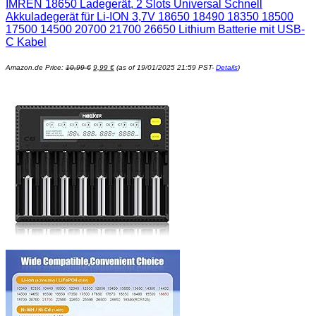
IMREN 18650 Ladegerät, 2 Slots Universal Schnell
Akkuladegerät für Li-ION 3,7V 18650 18490 18350 18500
17500 14500 20700 21700 26650 Lithium Batterie mit USB-
C Kabel
Ursprünglicher
Aktueller
Amazon.de Price:
10,99
€
9,99
€
(as of 19/01/2025 21:59 PST-
Details
)
Preis
Preis
war:
ist:
10,99 €
9,99 €.