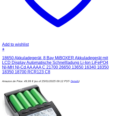
Add to wishlist
+
18650 Akkuladegerät, 8 Bay MiBOXER Akkuladegerät mit
LCD Display Automatische Schnellladung Li-Ion LiFePO4
NI-MH NI-Cd AA AAA C 21700 26650 13650 16340 18350
18350 18700 RCR123 C8
Amazon.de Price:
49,99
€
(as of 25/01/2025 09:12 PST-
Details
)