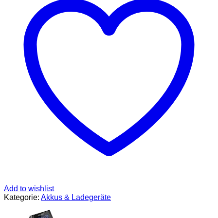
für
1
Stück
3.7V
Li-
Ion
Akku
18650
18500
18350
14500
16340
17500
20700
21700
26650
und
1.2V
NI-
MH/NI-
Cd
Add to wishlist
AA
Kategorie:
Akkus & Ladegeräte
AAA
C