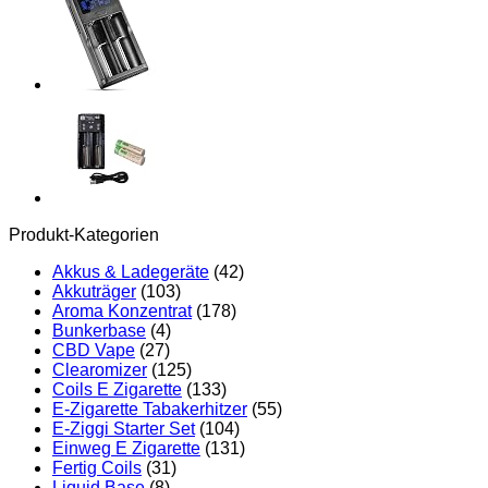
Akkus(mit
USB-
C)
Menge
Produkt-Kategorien
Akkus & Ladegeräte
(42)
Akkuträger
(103)
Aroma Konzentrat
(178)
Bunkerbase
(4)
CBD Vape
(27)
Clearomizer
(125)
Coils E Zigarette
(133)
E-Zigarette Tabakerhitzer
(55)
E-Ziggi Starter Set
(104)
Einweg E Zigarette
(131)
Fertig Coils
(31)
Liquid Base
(8)