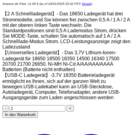
Amazon.de Price:
11,99
€
(as of 23/01/2025 20:32 PST-
Details
)
【2 A Schnellladegerät】- Das 18650 Ladegerät hat drei
Strommodelle, und Sie können frei zwischen 0,5 A / 1 A / 2 A
mit der oberen linken Taste wechseln. Die
Standardpositionen sind 0,5 A Lademodus Strom, drücken
Sie MODE-Taste, schalten Sie automatisch auf 1 A / 2 A
Schnelllade-Modus Strom. LCD-Leistungsanzeige zeigt den
Ladezustand
【Universelles Ladegerät】- Das 3,7V Lithium-Ionen-
Ladegerät für 18650 18500 18350 14500 16340 17500
20700 21700 26650, Ni-MH Ni-Cd A/AA/AAA/AAAA
Batterien (Batterie nicht enthalten)
【USB-C Ladegerät】-3.7V 18350 Batterieladegerät
ermöglicht es Ihnen, sich auf der ganzen Welt zu
bewegen.USB-Ladekabel kann an USB-Steckdose,
Autoladegerät, Computer, Telefonadapter, andere USB-
Ausgangsgeräte zum Laden angeschlossen werden
IMREN
18650
In den Warenkorb
Ladegerät,
2A
Schnell
Ladegerät