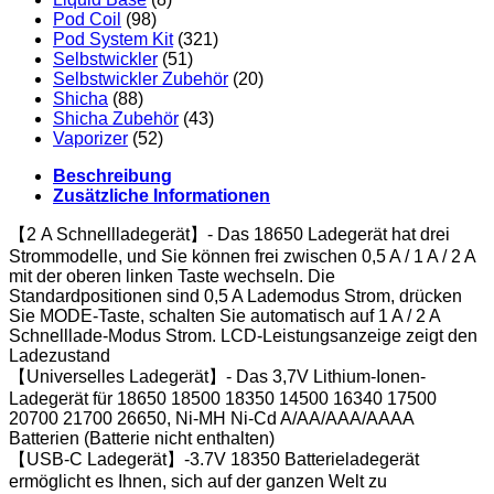
Pod Coil
(98)
Pod System Kit
(321)
Selbstwickler
(51)
Selbstwickler Zubehör
(20)
Shicha
(88)
Shicha Zubehör
(43)
Vaporizer
(52)
Beschreibung
Zusätzliche Informationen
【2 A Schnellladegerät】- Das 18650 Ladegerät hat drei
Strommodelle, und Sie können frei zwischen 0,5 A / 1 A / 2 A
mit der oberen linken Taste wechseln. Die
Standardpositionen sind 0,5 A Lademodus Strom, drücken
Sie MODE-Taste, schalten Sie automatisch auf 1 A / 2 A
Schnelllade-Modus Strom. LCD-Leistungsanzeige zeigt den
Ladezustand
【Universelles Ladegerät】- Das 3,7V Lithium-Ionen-
Ladegerät für 18650 18500 18350 14500 16340 17500
20700 21700 26650, Ni-MH Ni-Cd A/AA/AAA/AAAA
Batterien (Batterie nicht enthalten)
【USB-C Ladegerät】-3.7V 18350 Batterieladegerät
ermöglicht es Ihnen, sich auf der ganzen Welt zu