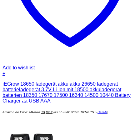
Add to wishlist
+
iEGrow 18650 ladegerät akku akku 26650 ladegerat
batterieladegerät 3.7V Li-lon mit 18500 akkuladegerät
batterien 18350 17670 17500 16340 14500 10440 Battery
Charger aa USB AAA
Ursprünglicher
Aktueller
Amazon.de Price:
19,99
€
13,99
€
(as of 22/01/2025 10:54 PST-
Details
)
Preis
Preis
war:
ist:
19,99 €
13,99 €.