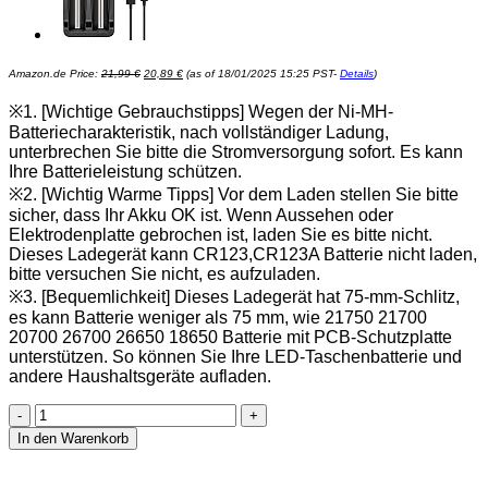
Ursprünglicher
Aktueller
Amazon.de Price:
21,99
€
20,89
€
(as of 18/01/2025 15:25 PST-
Details
)
Preis
Preis
war:
ist:
21,99 €
20,89 €.
※1. [Wichtige Gebrauchstipps] Wegen der Ni-MH-
Batteriecharakteristik, nach vollständiger Ladung,
unterbrechen Sie bitte die Stromversorgung sofort. Es kann
Ihre Batterieleistung schützen.
※2. [Wichtig Warme Tipps] Vor dem Laden stellen Sie bitte
sicher, dass Ihr Akku OK ist. Wenn Aussehen oder
Elektrodenplatte gebrochen ist, laden Sie es bitte nicht.
Dieses Ladegerät kann CR123,CR123A Batterie nicht laden,
bitte versuchen Sie nicht, es aufzuladen.
※3. [Bequemlichkeit] Dieses Ladegerät hat 75-mm-Schlitz,
es kann Batterie weniger als 75 mm, wie 21750 21700
20700 26700 26650 18650 Batterie mit PCB-Schutzplatte
unterstützen. So können Sie Ihre LED-Taschenbatterie und
andere Haushaltsgeräte aufladen.
4
Ladeplätze
In den Warenkorb
21750
21700