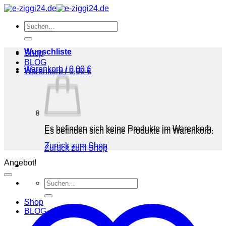
Zum
Inhalt
Suchen
springen
nach:
Wunschliste
Shop
BLOG
Warenkorb /
0,00
€
Warenkorb /
0,00
€
Es befinden sich keine Produkte im Warenkorb.
Es befinden sich keine Produkte im Warenkorb.
Zurück zum Shop
Zurück zum Shop
Angebot!
Suchen
nach:
Shop
BLOG