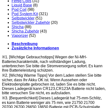
Fertig Coils
(31)
Liquid Base
(8)
Pod Coil
(98)
Pod System Kit
(321)
Selbstwickler
(51)
Selbstwickler Zubehör
(20)
Shicha
(88)
Shicha Zubehör
(43)
Vaporizer
(52)
Beschreibung
Zusätzliche Informationen
※1. [Wichtige Gebrauchstipps] Wegen der Ni-MH-
Batteriecharakteristik, nach vollständiger Ladung,
unterbrechen Sie bitte die Stromversorgung sofort. Es kann
Ihre Batterieleistung schützen.
※2. [Wichtig Warme Tipps] Vor dem Laden stellen Sie bitte
sicher, dass Ihr Akku OK ist. Wenn Aussehen oder
Elektrodenplatte gebrochen ist, laden Sie es bitte nicht.
Dieses Ladegerät kann CR123,CR123A Batterie nicht laden,
bitte versuchen Sie nicht, es aufzuladen.
※3. [Bequemlichkeit] Dieses Ladegerät hat 75-mm-Schlitz,
es kann Batterie weniger als 75 mm, wie 21750 21700
20700 26700 26650 18650 Batterie mit PCB-Schutzplatte