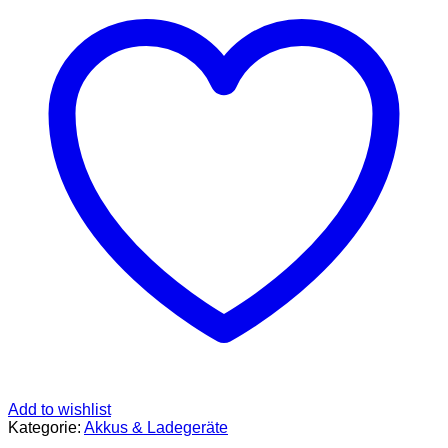
Ladegerät,SUNLYTOUR
4
Slots
Ni-
MH
AA
18650
Akku
Ladegerät
21750
18650
21700
Ladegerät
für
20700
22650
26650
26700
16340
(RCR123)
Wiederaufladbare
Batterie
mit
Add to wishlist
PCB-
Kategorie:
Akkus & Ladegeräte
Schutzplatte