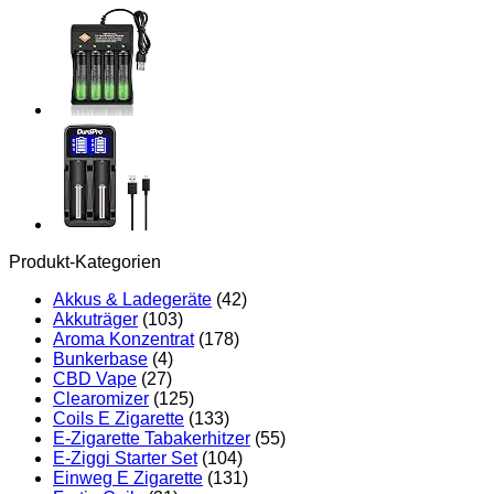
Menge
Produkt-Kategorien
Akkus & Ladegeräte
(42)
Akkuträger
(103)
Aroma Konzentrat
(178)
Bunkerbase
(4)
CBD Vape
(27)
Clearomizer
(125)
Coils E Zigarette
(133)
E-Zigarette Tabakerhitzer
(55)
E-Ziggi Starter Set
(104)
Einweg E Zigarette
(131)