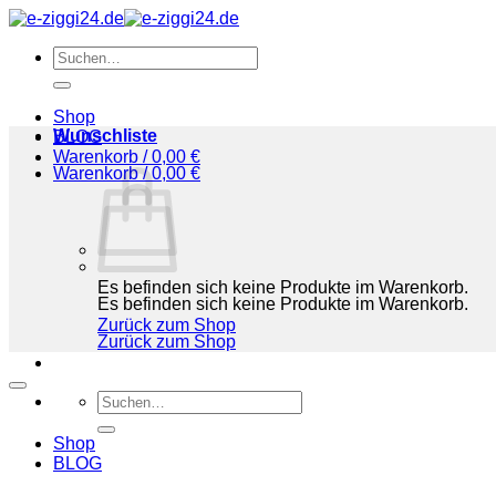
Zum
Inhalt
Suchen
springen
nach:
Shop
Wunschliste
BLOG
Warenkorb /
0,00
€
Warenkorb /
0,00
€
Es befinden sich keine Produkte im Warenkorb.
Es befinden sich keine Produkte im Warenkorb.
Zurück zum Shop
Zurück zum Shop
Suchen
nach:
Shop
BLOG