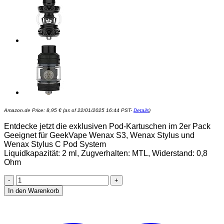
Amazon.de Price:
8,95
€
(as of 22/01/2025 16:44 PST-
Details
)
Entdecke jetzt die exklusiven Pod-Kartuschen im 2er Pack
Geeignet für GeekVape Wenax S3, Wenax Stylus und
Wenax Stylus C Pod System
Liquidkapazität: 2 ml, Zugverhalten: MTL, Widerstand: 0,8
Ohm
GeekVape
Wenax
In den Warenkorb
S
Cartridge,
2er
Pack,