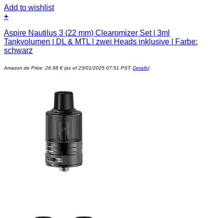
Add to wishlist
+
Aspire Nautilus 3 (22 mm) Clearomizer Set | 3ml
Tankvolumen | DL & MTL | zwei Heads inklusive | Farbe:
schwarz
Amazon.de Price:
26,98
€
(as of 23/01/2025 07:51 PST-
Details
)