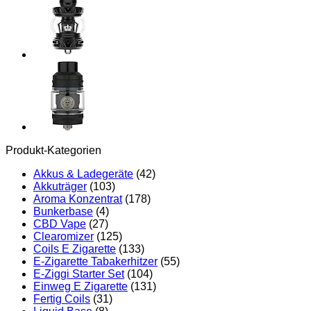
Produkt-Kategorien
Akkus & Ladegeräte
(42)
Akkuträger
(103)
Aroma Konzentrat
(178)
Bunkerbase
(4)
CBD Vape
(27)
Clearomizer
(125)
Coils E Zigarette
(133)
E-Zigarette Tabakerhitzer
(55)
E-Ziggi Starter Set
(104)
Einweg E Zigarette
(131)
Fertig Coils
(31)