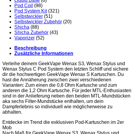
Liquid Base
(8)
Pod Coil
(98)
Pod System Kit
(321)
Selbstwickler
(51)
Selbstwickler Zubehör
(20)
Shicha
(88)
Shicha Zubehör
(43)
Vaporizer
(52)
Beschreibung
Zusätzliche Informationen
Verleihe deinem GeekVape Wenax S3, Wenax Stylus und
Wenax Stylus C Pod System den letzten Schliff und sichere
dir die hochwertigen GeekVape Wenax S Kartuschen. Du
hast die Annäherung zwischen zwei verschiedenen
Varianten: Zum einen die 0,8 Ohm Kartusche und zum
anderen die 1,2 Ohm Kartusche. Für jeder MTL-Enthusiasten
sind in der Anlieferung neben den beiden MTL-Mundstücken
aka sechs Filter-Mundstücke enthalten, um dein
Dampferlebnis so individuell wie möglicherweise zu
abhalten.
Entdecke im Trend die exklusiven Pod-Kartuschen im 2er
Mob
Nach Maß für GeekVape Wenax S3, Wenax Stylus und