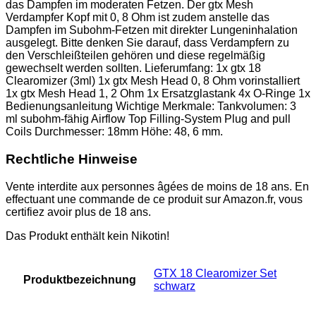
das Dampfen im moderaten Fetzen. Der gtx Mesh
Verdampfer Kopf mit 0, 8 Ohm ist zudem anstelle das
Dampfen im Subohm-Fetzen mit direkter Lungeninhalation
ausgelegt. Bitte denken Sie darauf, dass Verdampfern zu
den Verschleißteilen gehören und diese regelmäßig
gewechselt werden sollten. Lieferumfang: 1x gtx 18
Clearomizer (3ml) 1x gtx Mesh Head 0, 8 Ohm vorinstalliert
1x gtx Mesh Head 1, 2 Ohm 1x Ersatzglastank 4x O-Ringe 1x
Bedienungsanleitung Wichtige Merkmale: Tankvolumen: 3
ml subohm-fähig Airflow Top Filling-System Plug and pull
Coils Durchmesser: 18mm Höhe: 48, 6 mm.
Rechtliche Hinweise
Vente interdite aux personnes âgées de moins de 18 ans. En
effectuant une commande de ce produit sur Amazon.fr, vous
certifiez avoir plus de 18 ans.
Das Produkt enthält kein Nikotin!
‎GTX 18 Clearomizer Set
Produktbezeichnung
schwarz