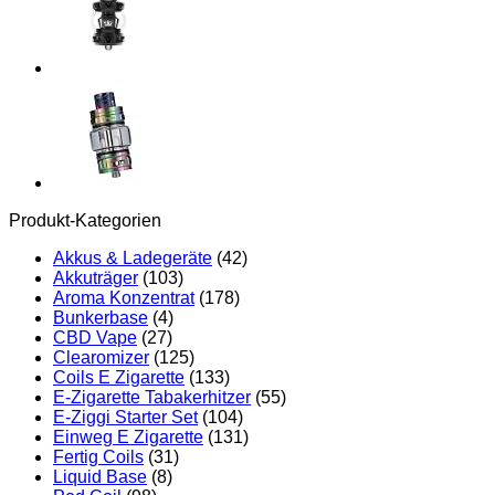
Produkt-Kategorien
Akkus & Ladegeräte
(42)
Akkuträger
(103)
Aroma Konzentrat
(178)
Bunkerbase
(4)
CBD Vape
(27)
Clearomizer
(125)
Coils E Zigarette
(133)
E-Zigarette Tabakerhitzer
(55)
E-Ziggi Starter Set
(104)
Einweg E Zigarette
(131)
Fertig Coils
(31)
Liquid Base
(8)