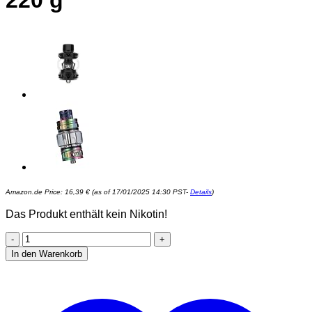
220 g
Amazon.de Price:
16,39
€
(as of 17/01/2025 14:30 PST-
Details
)
Das Produkt enthält kein Nikotin!
Vaporesso
GTX
In den Warenkorb
18
Clearomizer
Set
schwarz,