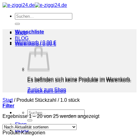
Zum
Inhalt
Suchen
springen
nach:
Wunschliste
Shop
BLOG
Warenkorb /
0,00
€
Warenkorb /
0,00
€
Es befinden sich keine Produkte im Warenkorb.
Es befinden sich keine Produkte im Warenkorb.
Zurück zum Shop
Zurück zum Shop
Start
/
Produkt Stückzahl
/
‎1.0 stück
Filter
Suchen
Nach
Ergebnisse 1 – 20 von 25 werden angezeigt
nach:
Aktualität
Shop
sortiert
BLOG
Produkt-Kategorien