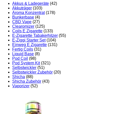
Akkus & Ladegeräte
(42)
Akkuträger
(103)
Aroma Konzentrat
(178)
Bunkerbase
(4)
CBD Vape
(27)
Clearomizer
(125)
Coils E Zigarette
(133)
E-Zigarette Tabakerhitzer
(55)
E-Ziggi Starter Set
(104)
Einweg E Zigarette
(131)
Fertig Coils
(31)
Liquid Base
(8)
Pod Coil
(98)
Pod System Kit
(321)
Selbstwickler
(51)
Selbstwickler Zubehör
(20)
Shicha
(88)
Shicha Zubehör
(43)
Vaporizer
(52)