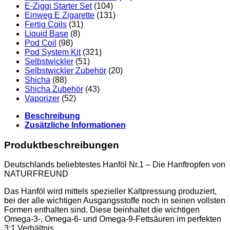
E-Ziggi Starter Set
(104)
Einweg E Zigarette
(131)
Fertig Coils
(31)
Liquid Base
(8)
Pod Coil
(98)
Pod System Kit
(321)
Selbstwickler
(51)
Selbstwickler Zubehör
(20)
Shicha
(88)
Shicha Zubehör
(43)
Vaporizer
(52)
Beschreibung
Zusätzliche Informationen
Produktbeschreibungen
Deutschlands beliebtestes Hanföl Nr.1 – Die Hanftropfen von
NATURFREUND
Das Hanföl wird mittels spezieller Kaltpressung produziert,
bei der alle wichtigen Ausgangsstoffe noch in seinen vollsten
Formen enthalten sind. Diese beinhaltet die wichtigen
Omega-3-, Omega-6- und Omega-9-Fettsäuren im perfekten
3:1 Verhältnis.