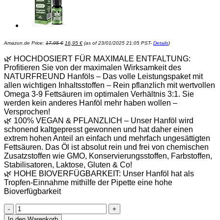
Ursprünglicher
Aktueller
Amazon.de Price:
17,95
€
16,95
€
(as of 23/01/2025 21:05 PST-
Details
)
Preis
Preis
war:
ist:
17,95 €
16,95 €.
🌿 HOCHDOSIERT FÜR MAXIMALE ENTFALTUNG:
Profitieren Sie von der maximalen Wirksamkeit des
NATURFREUND Hanföls – Das volle Leistungspaket mit
allen wichtigen Inhaltsstoffen – Rein pflanzlich mit wertvollen
Omega 3-9 Fettsäuren im optimalen Verhältnis 3:1. Sie
werden kein anderes Hanföl mehr haben wollen –
Versprochen!
🌿 100% VEGAN & PFLANZLICH – Unser Hanföl wird
schonend kaltgepresst gewonnen und hat daher einen
extrem hohen Anteil an einfach und mehrfach ungesättigten
Fettsäuren. Das Öl ist absolut rein und frei von chemischen
Zusatzstoffen wie GMO, Konservierungsstoffen, Farbstoffen,
Stabilisatoren, Laktose, Gluten & Co!
🌿 HOHE BIOVERFÜGBARKEIT: Unser Hanföl hat als
Tropfen-Einnahme mithilfe der Pipette eine hohe
Bioverfügbarkeit
NATURFREUND®
Premium
In den Warenkorb