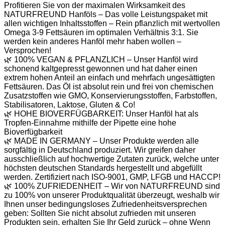
Profitieren Sie von der maximalen Wirksamkeit des
NATURFREUND Hanföls – Das volle Leistungspaket mit
allen wichtigen Inhaltsstoffen – Rein pflanzlich mit wertvollen
Omega 3-9 Fettsäuren im optimalen Verhältnis 3:1. Sie
werden kein anderes Hanföl mehr haben wollen –
Versprochen!
🌿 100% VEGAN & PFLANZLICH – Unser Hanföl wird
schonend kaltgepresst gewonnen und hat daher einen
extrem hohen Anteil an einfach und mehrfach ungesättigten
Fettsäuren. Das Öl ist absolut rein und frei von chemischen
Zusatzstoffen wie GMO, Konservierungsstoffen, Farbstoffen,
Stabilisatoren, Laktose, Gluten & Co!
🌿 HOHE BIOVERFÜGBARKEIT: Unser Hanföl hat als
Tropfen-Einnahme mithilfe der Pipette eine hohe
Bioverfügbarkeit
🌿 MADE IN GERMANY – Unser Produkte werden alle
sorgfältig in Deutschland produziert. Wir greifen daher
ausschließlich auf hochwertige Zutaten zurück, welche unter
höchsten deutschen Standards hergestellt und abgefüllt
werden. Zertifiziert nach ISO-9001, GMP, LFGB und HACCP!
🌿 100% ZUFRIEDENHEIT – Wir von NATURFREUND sind
zu 100% von unserer Produktqualität überzeugt, weshalb wir
Ihnen unser bedingungsloses Zufriedenheitsversprechen
geben: Sollten Sie nicht absolut zufrieden mit unseren
Produkten sein, erhalten Sie Ihr Geld zurück – ohne Wenn