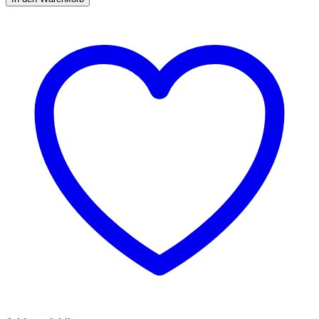
Hanföl
HOCHDOSIERT
Hanfsamenöl
Hanf
Tropfen
Omega
3-
6-
9
Öl
Fettsäuren
Naturöl
Hanftropfen
-
Made
in
Germany
-
10ml
Menge