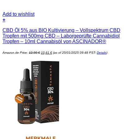
Add to wishlist
+
CBD Öl 5% aus BIO Kultivierung – Vollspektrum CBD
Tropfen mit 500mg CBD – Laborgeprüfte Cannabidiol
Tropfen – 10ml Cannabisöl von ASCINADOR®
Ursprünglicher
Aktueller
Amazon.de Price:
12,90
€
10,61
€
(as of 25/01/2025 09:48 PST-
Details
)
Preis
Preis
war:
ist:
12,90 €
10,61 €.