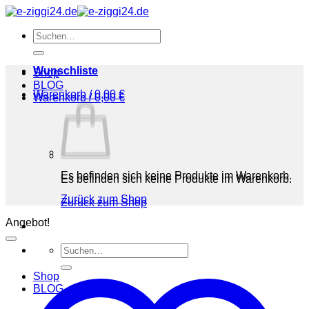
Zum
Inhalt
Suchen
springen
nach:
Wunschliste
Shop
BLOG
Warenkorb /
0,00
€
Warenkorb /
0,00
€
Es befinden sich keine Produkte im Warenkorb.
Es befinden sich keine Produkte im Warenkorb.
Zurück zum Shop
Zurück zum Shop
Angebot!
Suchen
nach:
Shop
BLOG