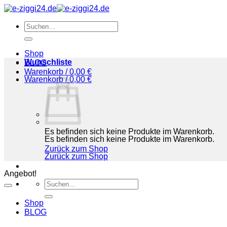
Zum
Inhalt
Suchen
springen
nach:
Shop
Wunschliste
BLOG
Warenkorb /
0,00
€
Warenkorb /
0,00
€
Es befinden sich keine Produkte im Warenkorb.
Es befinden sich keine Produkte im Warenkorb.
Zurück zum Shop
Zurück zum Shop
Angebot!
Suchen
nach:
Shop
BLOG