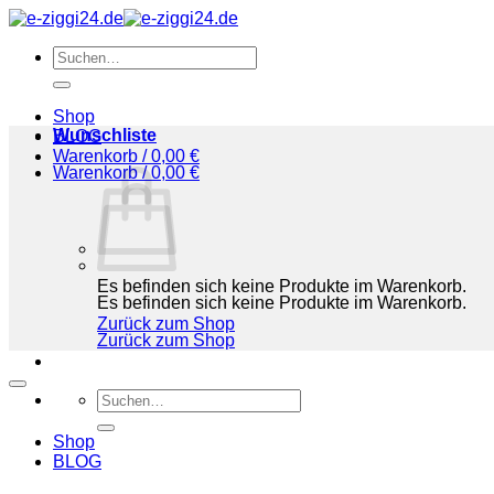
Zum
Inhalt
Suchen
springen
nach:
Shop
Wunschliste
BLOG
Warenkorb /
0,00
€
Warenkorb /
0,00
€
Es befinden sich keine Produkte im Warenkorb.
Es befinden sich keine Produkte im Warenkorb.
Zurück zum Shop
Zurück zum Shop
Suchen
nach:
Shop
BLOG