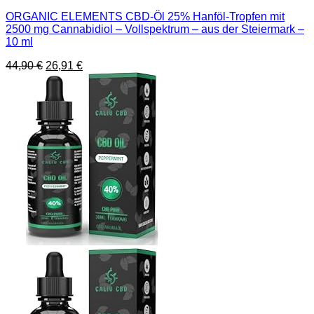
ORGANIC ELEMENTS CBD-Öl 25% Hanföl-Tropfen mit
2500 mg Cannabidiol – Vollspektrum – aus der Steiermark –
10 ml
Ursprünglicher
Aktueller
44,90
€
26,91
€
Preis
Preis
war:
ist:
44,90 €
26,91 €.