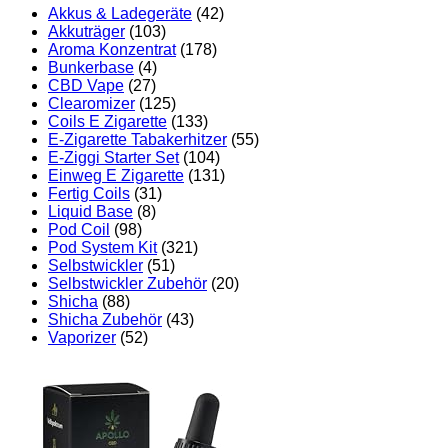
Akkus & Ladegeräte
(42)
Akkuträger
(103)
Aroma Konzentrat
(178)
Bunkerbase
(4)
CBD Vape
(27)
Clearomizer
(125)
Coils E Zigarette
(133)
E-Zigarette Tabakerhitzer
(55)
E-Ziggi Starter Set
(104)
Einweg E Zigarette
(131)
Fertig Coils
(31)
Liquid Base
(8)
Pod Coil
(98)
Pod System Kit
(321)
Selbstwickler
(51)
Selbstwickler Zubehör
(20)
Shicha
(88)
Shicha Zubehör
(43)
Vaporizer
(52)