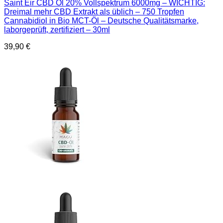
Saint Eir CBD Öl 20% Vollspektrum 6000mg – WICHTIG:
Dreimal mehr CBD Extrakt als üblich – 750 Tropfen
Cannabidiol in Bio MCT-Öl – Deutsche Qualitätsmarke,
laborgeprüft, zertifiziert – 30ml
39,90
€