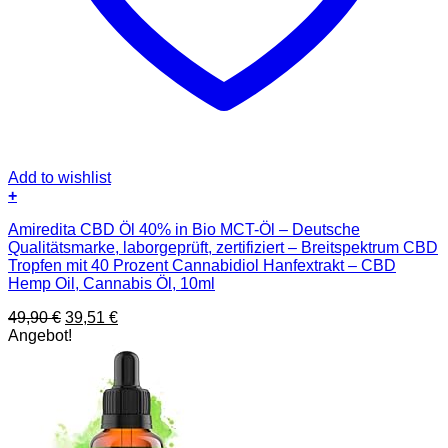
Add to wishlist
+
Amiredita CBD Öl 40% in Bio MCT-Öl – Deutsche
Qualitätsmarke, laborgeprüft, zertifiziert – Breitspektrum CBD
Tropfen mit 40 Prozent Cannabidiol Hanfextrakt – CBD
Hemp Oil, Cannabis Öl, 10ml
Ursprünglicher
Aktueller
49,90
€
39,51
€
Preis
Preis
Angebot!
war:
ist:
49,90 €
39,51 €.