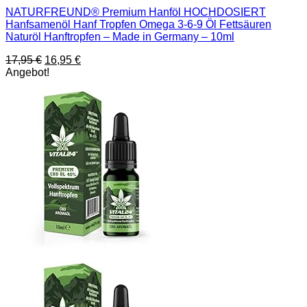
NATURFREUND® Premium Hanföl HOCHDOSIERT
Hanfsamenöl Hanf Tropfen Omega 3-6-9 Öl Fettsäuren
Naturöl Hanftropfen – Made in Germany – 10ml
Ursprünglicher
Aktueller
17,95
€
16,95
€
Preis
Preis
Angebot!
war:
ist:
17,95 €
16,95 €.