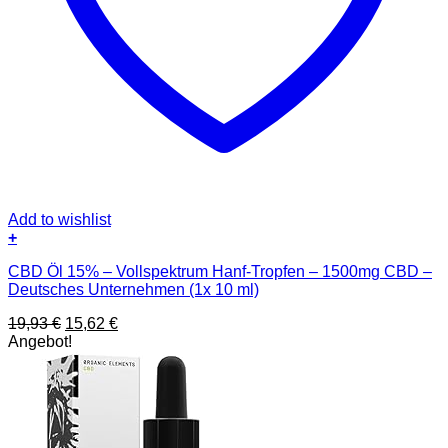
Add to wishlist
+
CBD Öl 15% – Vollspektrum Hanf-Tropfen – 1500mg CBD –
Deutsches Unternehmen (1x 10 ml)
Ursprünglicher
Aktueller
19,93
€
15,62
€
Preis
Preis
Angebot!
war:
ist:
19,93 €
15,62 €.