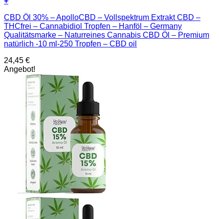
+
CBD Öl 30% – ApolloCBD – Vollspektrum Extrakt CBD –
THCfrei – Cannabidiol Tropfen – Hanföl – Germany
Qualitätsmarke – Naturreines Cannabis CBD Öl – Premium
natürlich -10 ml-250 Tropfen – CBD oil
24,45
€
Angebot!