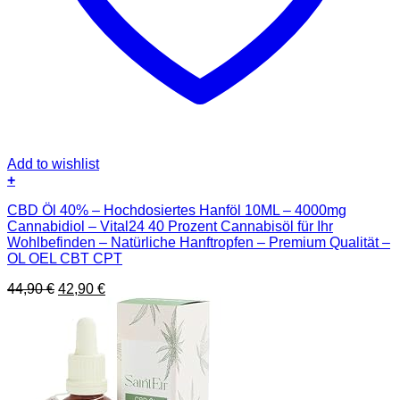
Add to wishlist
+
CBD Öl 40% – Hochdosiertes Hanföl 10ML – 4000mg
Cannabidiol – Vital24 40 Prozent Cannabisöl für Ihr
Wohlbefinden – Natürliche Hanftropfen – Premium Qualität –
OL OEL CBT CPT
Ursprünglicher
Aktueller
44,90
€
42,90
€
Preis
Preis
war:
ist:
44,90 €
42,90 €.