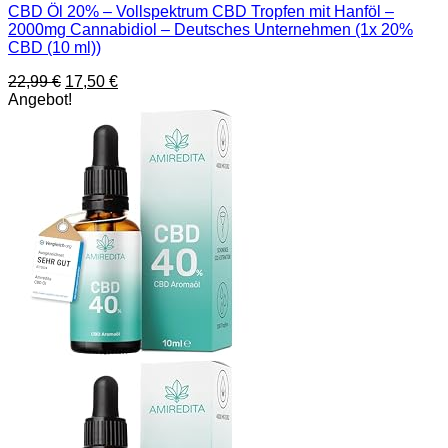
CBD Öl 20% – Vollspektrum CBD Tropfen mit Hanföl –
2000mg Cannabidiol – Deutsches Unternehmen (1x 20%
CBD (10 ml))
Ursprünglicher
Aktueller
22,99
€
17,50
€
Preis
Preis
Angebot!
war:
ist:
22,99 €
17,50 €.