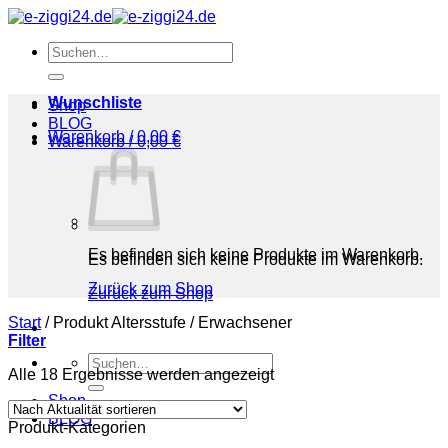
Zum
Inhalt
Suchen
springen
nach:
Wunschliste
Shop
BLOG
Warenkorb /
0,00
€
Warenkorb /
0,00
€
Es befinden sich keine Produkte im Warenkorb.
Es befinden sich keine Produkte im Warenkorb.
Zurück zum Shop
Zurück zum Shop
Start
/
Produkt Altersstufe
/
‎Erwachsener
Filter
Suchen
Nach
Alle 18 Ergebnisse werden angezeigt
nach:
Aktualität
Shop
sortiert
BLOG
Produkt-Kategorien