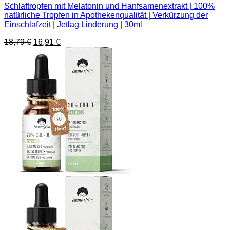
Schlaftropfen mit Melatonin und Hanfsamenextrakt | 100%
natürliche Tropfen in Apothekenqualität | Verkürzung der
Einschlafzeit | Jetlag Linderung | 30ml
Ursprünglicher
Aktueller
18,79
€
16,91
€
Preis
Preis
war:
ist:
18,79 €
16,91 €.