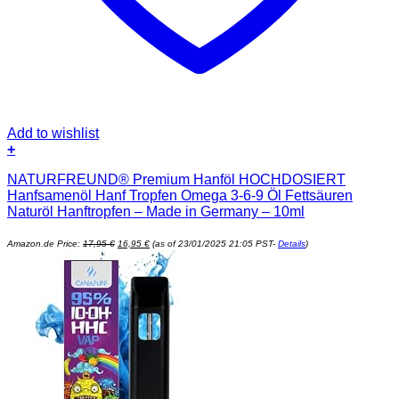
Add to wishlist
+
NATURFREUND® Premium Hanföl HOCHDOSIERT
Hanfsamenöl Hanf Tropfen Omega 3-6-9 Öl Fettsäuren
Naturöl Hanftropfen – Made in Germany – 10ml
Ursprünglicher
Aktueller
Amazon.de Price:
17,95
€
16,95
€
(as of 23/01/2025 21:05 PST-
Details
)
Preis
Preis
war:
ist:
17,95 €
16,95 €.