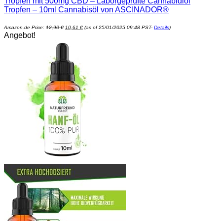
Tropfen mit 500mg CBD – Laborgeprüfte Cannabidiol
Tropfen – 10ml Cannabisöl von ASCINADOR®
Ursprünglicher
Aktueller
Amazon.de Price:
12,90
€
10,61
€
(as of 25/01/2025 09:48 PST-
Details
)
Preis
Preis
Angebot!
war:
ist:
12,90 €
10,61 €.