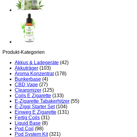
Produkt-Kategorien
Akkus & Ladegeräte
(42)
Akkuträger
(103)
Aroma Konzentrat
(178)
Bunkerbase
(4)
CBD Vape
(27)
Clearomizer
(125)
Coils E Zigarette
(133)
E-Zigarette Tabakerhitzer
(55)
E-Ziggi Starter Set
(104)
Einweg E Zigarette
(131)
Fertig Coils
(31)
Liquid Base
(8)
Pod Coil
(98)
Pod System Kit
(321)