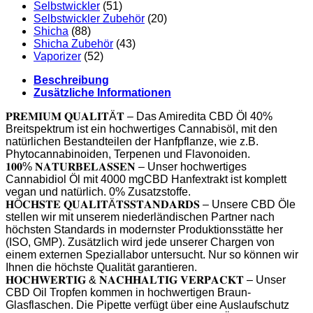
Selbstwickler
(51)
Selbstwickler Zubehör
(20)
Shicha
(88)
Shicha Zubehör
(43)
Vaporizer
(52)
Beschreibung
Zusätzliche Informationen
𝐏𝐑𝐄𝐌𝐈𝐔𝐌 𝐐𝐔𝐀𝐋𝐈𝐓Ä𝐓 – Das Amiredita CBD Öl 40%
Breitspektrum ist ein hochwertiges Cannabisöl, mit den
natürlichen Bestandteilen der Hanfpflanze, wie z.B.
Phytocannabinoiden, Terpenen und Flavonoiden.
𝟏𝟎𝟎% 𝐍𝐀𝐓𝐔𝐑𝐁𝐄𝐋𝐀𝐒𝐒𝐄𝐍 – Unser hochwertiges
Cannabidiol Öl mit 4000 mgCBD Hanfextrakt ist komplett
vegan und natürlich. 0% Zusatzstoffe.
𝐇Ö𝐂𝐇𝐒𝐓𝐄 𝐐𝐔𝐀𝐋𝐈𝐓Ä𝐓𝐒𝐒𝐓𝐀𝐍𝐃𝐀𝐑𝐃𝐒 – Unsere CBD Öle
stellen wir mit unserem niederländischen Partner nach
höchsten Standards in modernster Produktionsstätte her
(ISO, GMP). Zusätzlich wird jede unserer Chargen von
einem externen Speziallabor untersucht. Nur so können wir
Ihnen die höchste Qualität garantieren.
𝐇𝐎𝐂𝐇𝐖𝐄𝐑𝐓𝐈𝐆 & 𝐍𝐀𝐂𝐇𝐇𝐀𝐋𝐓𝐈𝐆 𝐕𝐄𝐑𝐏𝐀𝐂𝐊𝐓 – Unser
CBD Oil Tropfen kommen in hochwertigen Braun-
Glasflaschen. Die Pipette verfügt über eine Auslaufschutz