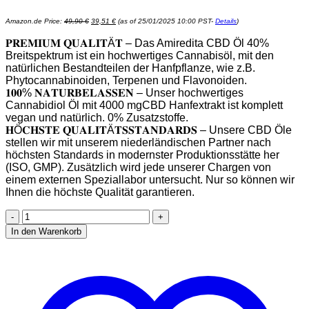
Ursprünglicher
Aktueller
Amazon.de Price:
49,90
€
39,51
€
(as of 25/01/2025 10:00 PST-
Details
)
Preis
Preis
war:
ist:
49,90 €
39,51 €.
𝐏𝐑𝐄𝐌𝐈𝐔𝐌 𝐐𝐔𝐀𝐋𝐈𝐓Ä𝐓 – Das Amiredita CBD Öl 40%
Breitspektrum ist ein hochwertiges Cannabisöl, mit den
natürlichen Bestandteilen der Hanfpflanze, wie z.B.
Phytocannabinoiden, Terpenen und Flavonoiden.
𝟏𝟎𝟎% 𝐍𝐀𝐓𝐔𝐑𝐁𝐄𝐋𝐀𝐒𝐒𝐄𝐍 – Unser hochwertiges
Cannabidiol Öl mit 4000 mgCBD Hanfextrakt ist komplett
vegan und natürlich. 0% Zusatzstoffe.
𝐇Ö𝐂𝐇𝐒𝐓𝐄 𝐐𝐔𝐀𝐋𝐈𝐓Ä𝐓𝐒𝐒𝐓𝐀𝐍𝐃𝐀𝐑𝐃𝐒 – Unsere CBD Öle
stellen wir mit unserem niederländischen Partner nach
höchsten Standards in modernster Produktionsstätte her
(ISO, GMP). Zusätzlich wird jede unserer Chargen von
einem externen Speziallabor untersucht. Nur so können wir
Ihnen die höchste Qualität garantieren.
Amiredita
CBD
In den Warenkorb
Öl
40%
in
Bio
MCT-
Öl