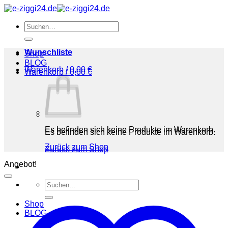
Zum
Inhalt
Suchen
springen
nach:
Wunschliste
Shop
BLOG
Warenkorb /
0,00
€
Warenkorb /
0,00
€
Es befinden sich keine Produkte im Warenkorb.
Es befinden sich keine Produkte im Warenkorb.
Zurück zum Shop
Zurück zum Shop
Angebot!
Suchen
nach:
Shop
BLOG