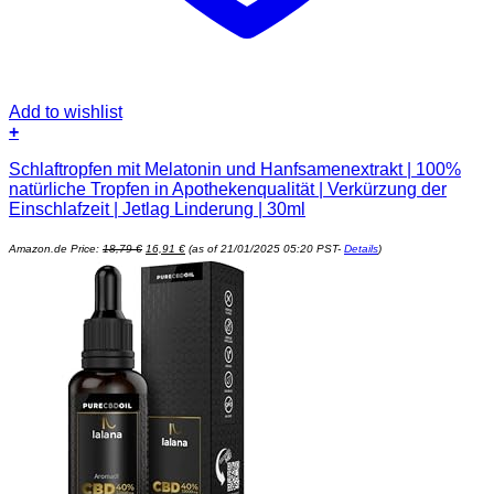
Add to wishlist
+
Schlaftropfen mit Melatonin und Hanfsamenextrakt | 100%
natürliche Tropfen in Apothekenqualität | Verkürzung der
Einschlafzeit | Jetlag Linderung | 30ml
Ursprünglicher
Aktueller
Amazon.de Price:
18,79
€
16,91
€
(as of 21/01/2025 05:20 PST-
Details
)
Preis
Preis
war:
ist:
18,79 €
16,91 €.