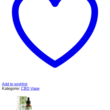
-
Deutsche
Qualitätsmarke,
laborgeprüft,
zertifiziert
-
Breitspektrum
CBD
Tropfen
mit
40
Prozent
Cannabidiol
Hanfextrakt
-
CBD
Hemp
Oil,
Cannabis
Add to wishlist
Öl,
Kategorie:
CBD Vape
10ml
Menge