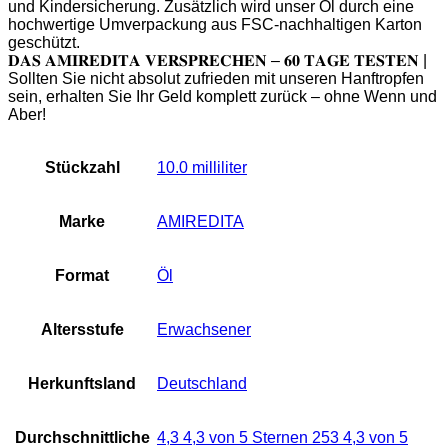
und Kindersicherung. Zusätzlich wird unser Öl durch eine
hochwertige Umverpackung aus FSC-nachhaltigen Karton
geschützt.
𝐃𝐀𝐒 𝐀𝐌𝐈𝐑𝐄𝐃𝐈𝐓𝐀 𝐕𝐄𝐑𝐒𝐏𝐑𝐄𝐂𝐇𝐄𝐍 – 𝟔𝟎 𝐓𝐀𝐆𝐄 𝐓𝐄𝐒𝐓𝐄𝐍 |
Sollten Sie nicht absolut zufrieden mit unseren Hanftropfen
sein, erhalten Sie Ihr Geld komplett zurück – ohne Wenn und
Aber!
Stückzahl
‎10.0 milliliter
Marke
‎AMIREDITA
Format
‎Öl
Altersstufe
‎Erwachsener
Herkunftsland
‎Deutschland
Durchschnittliche
4,3 4,3 von 5 Sternen 253 4,3 von 5