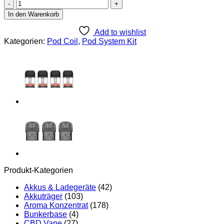
Vaporesso
XROS
In den Warenkorb
Mesh
Pod
Add to wishlist
mit
Kategorien:
Pod Coil
,
Pod System Kit
0,4
Ohm
-
3ml
(4
Stück
pro
Packung)
Menge
Produkt-Kategorien
Akkus & Ladegeräte
(42)
Akkuträger
(103)
Aroma Konzentrat
(178)
Bunkerbase
(4)
CBD Vape
(27)