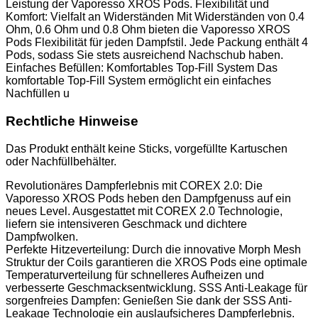
Leistung der Vaporesso XROS Pods. Flexibilität und
Komfort: Vielfalt an Widerständen Mit Widerständen von 0.4
Ohm, 0.6 Ohm und 0.8 Ohm bieten die Vaporesso XROS
Pods Flexibilität für jeden Dampfstil. Jede Packung enthält 4
Pods, sodass Sie stets ausreichend Nachschub haben.
Einfaches Befüllen: Komfortables Top-Fill System Das
komfortable Top-Fill System ermöglicht ein einfaches
Nachfüllen u
Rechtliche Hinweise
Das Produkt enthält keine Sticks, vorgefüllte Kartuschen
oder Nachfüllbehälter.
Revolutionäres Dampferlebnis mit COREX 2.0: Die
Vaporesso XROS Pods heben den Dampfgenuss auf ein
neues Level. Ausgestattet mit COREX 2.0 Technologie,
liefern sie intensiveren Geschmack und dichtere
Dampfwolken.
Perfekte Hitzeverteilung: Durch die innovative Morph Mesh
Struktur der Coils garantieren die XROS Pods eine optimale
Temperaturverteilung für schnelleres Aufheizen und
verbesserte Geschmacksentwicklung. SSS Anti-Leakage für
sorgenfreies Dampfen: Genießen Sie dank der SSS Anti-
Leakage Technologie ein auslaufsicheres Dampferlebnis.