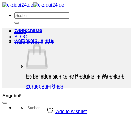
Zum
Inhalt
Suchen
springen
nach:
Wunschliste
Shop
BLOG
Warenkorb /
0,00
€
Warenkorb /
0,00
€
Es befinden sich keine Produkte im Warenkorb.
Es befinden sich keine Produkte im Warenkorb.
Zurück zum Shop
Zurück zum Shop
Angebot!
Suchen
Add to wishlist
nach:
Shop
BLOG