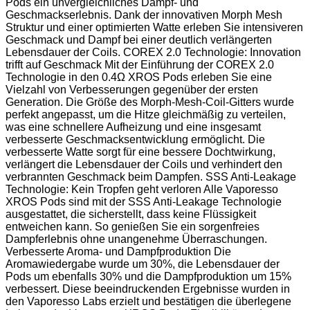
Pods ein unvergleichliches Dampf- und
Geschmackserlebnis. Dank der innovativen Morph Mesh
Struktur und einer optimierten Watte erleben Sie intensiveren
Geschmack und Dampf bei einer deutlich verlängerten
Lebensdauer der Coils. COREX 2.0 Technologie: Innovation
trifft auf Geschmack Mit der Einführung der COREX 2.0
Technologie in den 0.4Ω XROS Pods erleben Sie eine
Vielzahl von Verbesserungen gegenüber der ersten
Generation. Die Größe des Morph-Mesh-Coil-Gitters wurde
perfekt angepasst, um die Hitze gleichmäßig zu verteilen,
was eine schnellere Aufheizung und eine insgesamt
verbesserte Geschmacksentwicklung ermöglicht. Die
verbesserte Watte sorgt für eine bessere Dochtwirkung,
verlängert die Lebensdauer der Coils und verhindert den
verbrannten Geschmack beim Dampfen. SSS Anti-Leakage
Technologie: Kein Tropfen geht verloren Alle Vaporesso
XROS Pods sind mit der SSS Anti-Leakage Technologie
ausgestattet, die sicherstellt, dass keine Flüssigkeit
entweichen kann. So genießen Sie ein sorgenfreies
Dampferlebnis ohne unangenehme Überraschungen.
Verbesserte Aroma- und Dampfproduktion Die
Aromawiedergabe wurde um 30%, die Lebensdauer der
Pods um ebenfalls 30% und die Dampfproduktion um 15%
verbessert. Diese beeindruckenden Ergebnisse wurden in
den Vaporesso Labs erzielt und bestätigen die überlegene