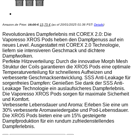
Ursprünglicher
Aktueller
Amazon.de Price:
16,00
€
15,75
€
(as of 20/01/2025 01:36 PST-
Details
)
Preis
Preis
war:
ist:
16,00 €
15,75 €.
Revolutionäres Dampferlebnis mit COREX 2.0: Die
Vaporesso XROS Pods heben den Dampfgenuss auf ein
neues Level. Ausgestattet mit COREX 2.0 Technologie,
liefern sie intensiveren Geschmack und dichtere
Dampfwolken.
Perfekte Hitzeverteilung: Durch die innovative Morph Mesh
Struktur der Coils garantieren die XROS Pods eine optimale
Temperaturverteilung für schnelleres Aufheizen und
verbesserte Geschmacksentwicklung. SSS Anti-Leakage für
sorgenfreies Dampfen: Genießen Sie dank der SSS Anti-
Leakage Technologie ein auslaufsicheres Dampferlebnis.
Die Vaporesso XROS Pods sorgen für maximale Sicherheit
und Komfort.
Verbesserte Lebensdauer und Aroma: Erleben Sie eine um
30% verbesserte Aromawiedergabe und Pod-Lebensdauer.
Die XROS Pods bieten eine um 15% gesteigerte
Dampfproduktion für ein rundum zufriedenstellendes
Dampferlebnis.