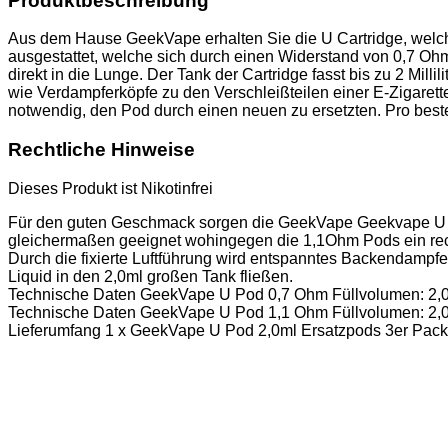
Produktbeschreibung
Aus dem Hause GeekVape erhalten Sie die U Cartridge, welche d
ausgestattet, welche sich durch einen Widerstand von 0,7 Ohm 
direkt in die Lunge. Der Tank der Cartridge fasst bis zu 2 Milli
wie Verdampferköpfe zu den Verschleißteilen einer E-Zigaret
notwendig, den Pod durch einen neuen zu ersetzten. Pro bestel
Rechtliche Hinweise
Dieses Produkt ist Nikotinfrei
Für den guten Geschmack sorgen die GeekVape Geekvape U Po
gleichermaßen geeignet wohingegen die 1,1Ohm Pods ein recht
Durch die fixierte Luftführung wird entspanntes Backendampfen
Liquid in den 2,0ml großen Tank fließen.
Technische Daten GeekVape U Pod 0,7 Ohm Füllvolumen: 2,0ml 
Technische Daten GeekVape U Pod 1,1 Ohm Füllvolumen: 2,0ml 
Lieferumfang 1 x GeekVape U Pod 2,0ml Ersatzpods 3er Pack –