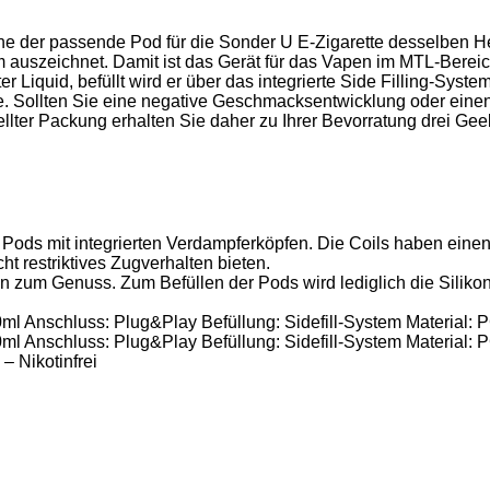
er passende Pod für die Sonder U E-Zigarette desselben Herstel
auszeichnet. Damit ist das Gerät für das Vapen im MTL-Bereich o
liter Liquid, befüllt wird er über das integrierte Side Filling-Sy
te. Sollten Sie eine negative Geschmacksentwicklung oder eine
lter Packung erhalten Sie daher zu Ihrer Bevorratung drei Geek
ds mit integrierten Verdampferköpfen. Die Coils haben einen
 restriktives Zugverhalten bieten.
 zum Genuss. Zum Befüllen der Pods wird lediglich die Silikond
Anschluss: Plug&Play Befüllung: Sidefill-System Material: PCT
Anschluss: Plug&Play Befüllung: Sidefill-System Material: PCT
 Nikotinfrei