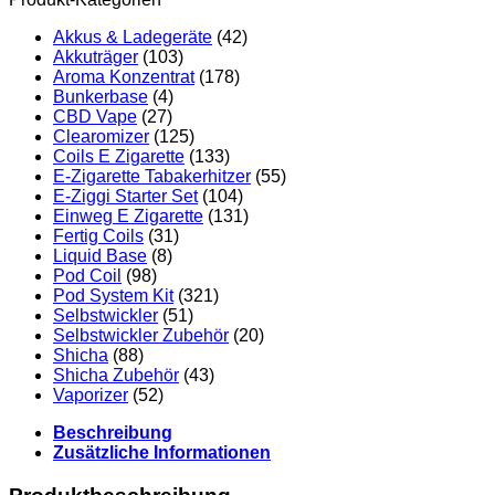
Akkus & Ladegeräte
(42)
Akkuträger
(103)
Aroma Konzentrat
(178)
Bunkerbase
(4)
CBD Vape
(27)
Clearomizer
(125)
Coils E Zigarette
(133)
E-Zigarette Tabakerhitzer
(55)
E-Ziggi Starter Set
(104)
Einweg E Zigarette
(131)
Fertig Coils
(31)
Liquid Base
(8)
Pod Coil
(98)
Pod System Kit
(321)
Selbstwickler
(51)
Selbstwickler Zubehör
(20)
Shicha
(88)
Shicha Zubehör
(43)
Vaporizer
(52)
Beschreibung
Zusätzliche Informationen