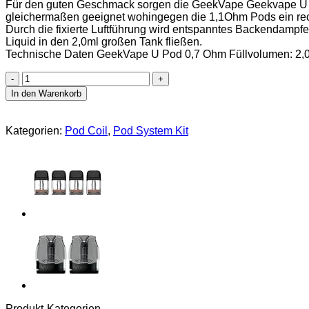
Für den guten Geschmack sorgen die GeekVape Geekvape U Po
gleichermaßen geeignet wohingegen die 1,1Ohm Pods ein recht
Durch die fixierte Luftführung wird entspanntes Backendampfen
Liquid in den 2,0ml großen Tank fließen.
Technische Daten GeekVape U Pod 0,7 Ohm Füllvolumen: 2,0ml 
GeekVape
U
In den Warenkorb
Pod
2,0ml
Ersatzpods
Kategorien:
Pod Coil
,
Pod System Kit
3er
Pack
Widerstand
0,7
Ohm
Menge
Produkt-Kategorien