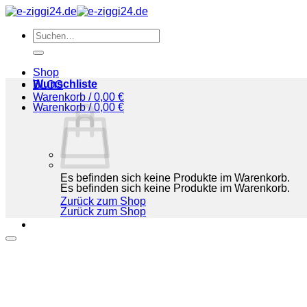
Zum
Inhalt
Suchen
springen
nach:
Shop
Wunschliste
BLOG
Warenkorb /
0,00
€
Warenkorb /
0,00
€
Es befinden sich keine Produkte im Warenkorb.
Es befinden sich keine Produkte im Warenkorb.
Zurück zum Shop
Zurück zum Shop
Suchen
nach:
Shop
BLOG