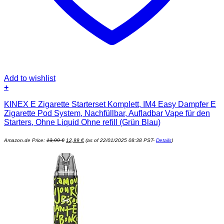
Add to wishlist
+
KINEX E Zigarette Starterset Komplett, IM4 Easy Dampfer E
Zigarette Pod System, Nachfüllbar, Aufladbar Vape für den
Starters, Ohne Liquid Ohne refill (Grün Blau)
Ursprünglicher
Aktueller
Amazon.de Price:
13,99
€
12,99
€
(as of 22/01/2025 08:38 PST-
Details
)
Preis
Preis
war:
ist:
13,99 €
12,99 €.