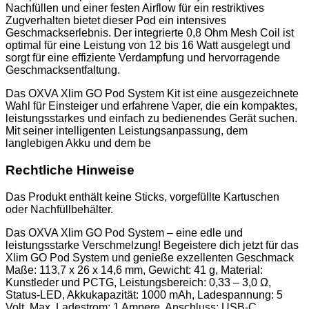
Nachfüllen und einer festen Airflow für ein restriktives
Zugverhalten bietet dieser Pod ein intensives
Geschmackserlebnis. Der integrierte 0,8 Ohm Mesh Coil ist
optimal für eine Leistung von 12 bis 16 Watt ausgelegt und
sorgt für eine effiziente Verdampfung und hervorragende
Geschmacksentfaltung.
Das OXVA Xlim GO Pod System Kit ist eine ausgezeichnete
Wahl für Einsteiger und erfahrene Vaper, die ein kompaktes,
leistungsstarkes und einfach zu bedienendes Gerät suchen.
Mit seiner intelligenten Leistungsanpassung, dem
langlebigen Akku und dem be
Rechtliche Hinweise
Das Produkt enthält keine Sticks, vorgefüllte Kartuschen
oder Nachfüllbehälter.
Das OXVA Xlim GO Pod System – eine edle und
leistungsstarke Verschmelzung! Begeistere dich jetzt für das
Xlim GO Pod System und genieße exzellenten Geschmack
Maße: 113,7 x 26 x 14,6 mm, Gewicht: 41 g, Material:
Kunstleder und PCTG, Leistungsbereich: 0,33 – 3,0 Ω,
Status-LED, Akkukapazität: 1000 mAh, Ladespannung: 5
Volt, Max. Ladestrom: 1 Ampere, Anschluss: USB-C