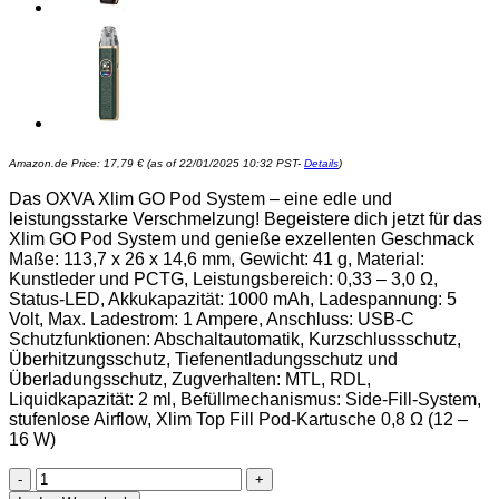
Amazon.de Price:
17,79
€
(as of 22/01/2025 10:32 PST-
Details
)
Das OXVA Xlim GO Pod System – eine edle und
leistungsstarke Verschmelzung! Begeistere dich jetzt für das
Xlim GO Pod System und genieße exzellenten Geschmack
Maße: 113,7 x 26 x 14,6 mm, Gewicht: 41 g, Material:
Kunstleder und PCTG, Leistungsbereich: 0,33 – 3,0 Ω,
Status-LED, Akkukapazität: 1000 mAh, Ladespannung: 5
Volt, Max. Ladestrom: 1 Ampere, Anschluss: USB-C
Schutzfunktionen: Abschaltautomatik, Kurzschlussschutz,
Überhitzungsschutz, Tiefenentladungsschutz und
Überladungsschutz, Zugverhalten: MTL, RDL,
Liquidkapazität: 2 ml, Befüllmechanismus: Side-Fill-System,
stufenlose Airflow, Xlim Top Fill Pod-Kartusche 0,8 Ω (12 –
16 W)
OXVA®
Xlim