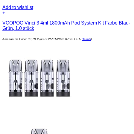
Add to wishlist
+
VOOPOO Vinci 3 4ml 1800mAh Pod System Kit Farbe Blau-
Grün, 1.0 stück
Amazon.de Price:
30,79
€
(as of 25/01/2025 07:23 PST-
Details
)