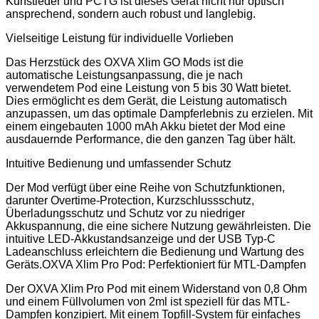
Kunstleder und PCTG ist dieses Gerät nicht nur optisch
ansprechend, sondern auch robust und langlebig.
Vielseitige Leistung für individuelle Vorlieben
Das Herzstück des OXVA Xlim GO Mods ist die
automatische Leistungsanpassung, die je nach
verwendetem Pod eine Leistung von 5 bis 30 Watt bietet.
Dies ermöglicht es dem Gerät, die Leistung automatisch
anzupassen, um das optimale Dampferlebnis zu erzielen. Mit
einem eingebauten 1000 mAh Akku bietet der Mod eine
ausdauernde Performance, die den ganzen Tag über hält.
Intuitive Bedienung und umfassender Schutz
Der Mod verfügt über eine Reihe von Schutzfunktionen,
darunter Overtime-Protection, Kurzschlussschutz,
Überladungsschutz und Schutz vor zu niedriger
Akkuspannung, die eine sichere Nutzung gewährleisten. Die
intuitive LED-Akkustandsanzeige und der USB Typ-C
Ladeanschluss erleichtern die Bedienung und Wartung des
Geräts.OXVA Xlim Pro Pod: Perfektioniert für MTL-Dampfen
Der OXVA Xlim Pro Pod mit einem Widerstand von 0,8 Ohm
und einem Füllvolumen von 2ml ist speziell für das MTL-
Dampfen konzipiert. Mit einem Topfill-System für einfaches