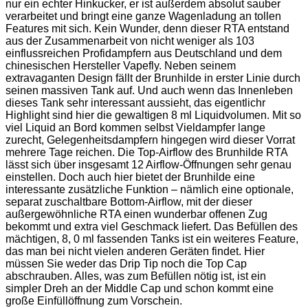
nur ein echter Hinkucker, er ist außerdem absolut sauber
verarbeitet und bringt eine ganze Wagenladung an tollen
Features mit sich. Kein Wunder, denn dieser RTA entstand
aus der Zusammenarbeit von nicht weniger als 103
einflussreichen Profidampfern aus Deutschland und dem
chinesischen Hersteller Vapefly. Neben seinem
extravaganten Design fällt der Brunhilde in erster Linie durch
seinen massiven Tank auf. Und auch wenn das Innenleben
dieses Tank sehr interessant aussieht, das eigentlichr
Highlight sind hier die gewaltigen 8 ml Liquidvolumen. Mit so
viel Liquid an Bord kommen selbst Vieldampfer lange
zurecht, Gelegenheitsdampfern hingegen wird dieser Vorrat
mehrere Tage reichen. Die Top-Airflow des Brunhilde RTA
lässt sich über insgesamt 12 Airflow-Öffnungen sehr genau
einstellen. Doch auch hier bietet der Brunhilde eine
interessante zusätzliche Funktion – nämlich eine optionale,
separat zuschaltbare Bottom-Airflow, mit der dieser
außergewöhnliche RTA einen wunderbar offenen Zug
bekommt und extra viel Geschmack liefert. Das Befüllen des
mächtigen, 8, 0 ml fassenden Tanks ist ein weiteres Feature,
das man bei nicht vielen anderen Geräten findet. Hier
müssen Sie weder das Drip Tip noch die Top Cap
abschrauben. Alles, was zum Befüllen nötig ist, ist ein
simpler Dreh an der Middle Cap und schon kommt eine
große Einfüllöffnung zum Vorschein.