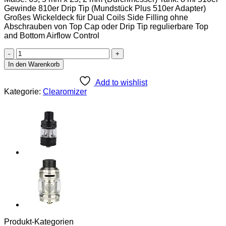
Gewinde 810er Drip Tip (Mundstück Plus 510er Adapter)
Großes Wickeldeck für Dual Coils Side Filling ohne
Abschrauben von Top Cap oder Drip Tip regulierbare Top
and Bottom Airflow Control
Vapefly
Brunhilde
In den Warenkorb
RTA
Clearomizer,
Add to wishlist
Riccardo
Kategorie:
Clearomizer
Verdampfer
für
e-
Zigarette,
Schwarz,
8
ml,
Durchmesser
25
mm
Menge
Produkt-Kategorien