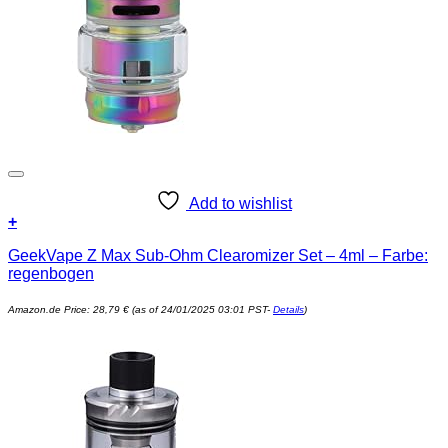
Add to wishlist
+
GeekVape Z Max Sub-Ohm Clearomizer Set – 4ml – Farbe:
regenbogen
Amazon.de Price:
28,79
€
(as of 24/01/2025 03:01 PST-
Details
)