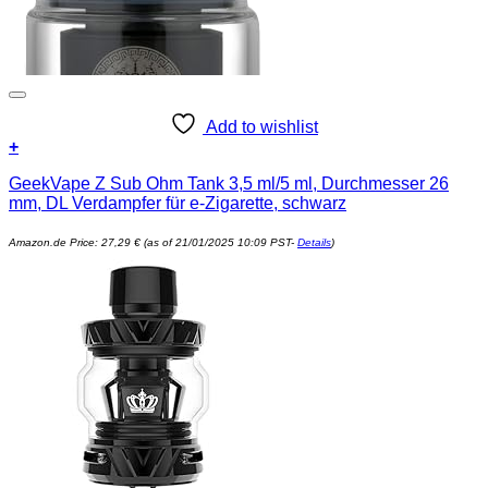
Add to wishlist
+
GeekVape Z Sub Ohm Tank 3,5 ml/5 ml, Durchmesser 26
mm, DL Verdampfer für e-Zigarette, schwarz
Amazon.de Price:
27,29
€
(as of 21/01/2025 10:09 PST-
Details
)