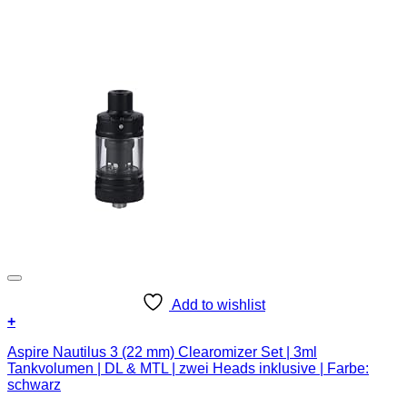
Add to wishlist
+
Aspire Nautilus 3 (22 mm) Clearomizer Set | 3ml
Tankvolumen | DL & MTL | zwei Heads inklusive | Farbe:
schwarz