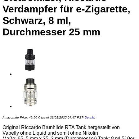
Verdampfer für e-Zigarette,
Schwarz, 8 ml,
Durchmesser 25 mm
Amazon.de Price:
49,90
€
(as of 23/01/2025 07:47 PST-
Details
)
Original Riccardo Brunhilde RTA Tank hergestellt von
Vapefly ohne Liquid und somit ohne Nikotin
Maße: 65, 5 mm x 25, 2 mm (Durchmesser) Tank: 8 ml 510er