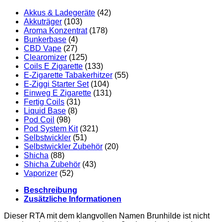
Akkus & Ladegeräte
(42)
Akkuträger
(103)
Aroma Konzentrat
(178)
Bunkerbase
(4)
CBD Vape
(27)
Clearomizer
(125)
Coils E Zigarette
(133)
E-Zigarette Tabakerhitzer
(55)
E-Ziggi Starter Set
(104)
Einweg E Zigarette
(131)
Fertig Coils
(31)
Liquid Base
(8)
Pod Coil
(98)
Pod System Kit
(321)
Selbstwickler
(51)
Selbstwickler Zubehör
(20)
Shicha
(88)
Shicha Zubehör
(43)
Vaporizer
(52)
Beschreibung
Zusätzliche Informationen
Dieser RTA mit dem klangvollen Namen Brunhilde ist nicht