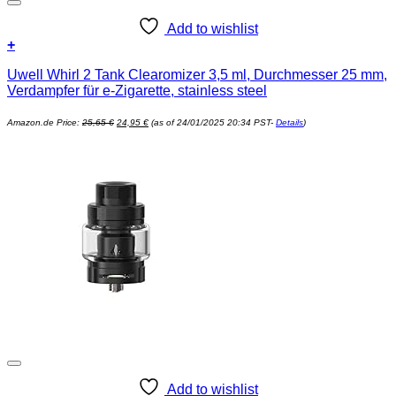
Add to wishlist
+
Uwell Whirl 2 Tank Clearomizer 3,5 ml, Durchmesser 25 mm,
Verdampfer für e-Zigarette, stainless steel
Ursprünglicher
Aktueller
Amazon.de Price:
25,65
€
24,95
€
(as of 24/01/2025 20:34 PST-
Details
)
Preis
Preis
war:
ist:
25,65 €
24,95 €.
Add to wishlist