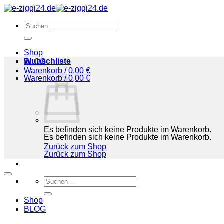
Zum
Inhalt
Suchen
springen
nach:
Shop
Wunschliste
BLOG
Warenkorb /
0,00
€
Warenkorb /
0,00
€
Es befinden sich keine Produkte im Warenkorb.
Es befinden sich keine Produkte im Warenkorb.
Zurück zum Shop
Zurück zum Shop
Suchen
nach:
Shop
BLOG