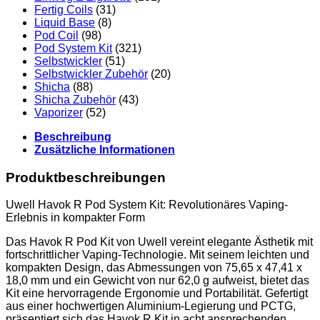
Fertig Coils
(31)
Liquid Base
(8)
Pod Coil
(98)
Pod System Kit
(321)
Selbstwickler
(51)
Selbstwickler Zubehör
(20)
Shicha
(88)
Shicha Zubehör
(43)
Vaporizer
(52)
Beschreibung
Zusätzliche Informationen
Produktbeschreibungen
Uwell Havok R Pod System Kit: Revolutionäres Vaping-
Erlebnis in kompakter Form
Das Havok R Pod Kit von Uwell vereint elegante Ästhetik mit
fortschrittlicher Vaping-Technologie. Mit seinem leichten und
kompakten Design, das Abmessungen von 75,65 x 47,41 x
18,0 mm und ein Gewicht von nur 62,0 g aufweist, bietet das
Kit eine hervorragende Ergonomie und Portabilität. Gefertigt
aus einer hochwertigen Aluminium-Legierung und PCTG,
präsentiert sich das Havok R Kit in acht ansprechenden