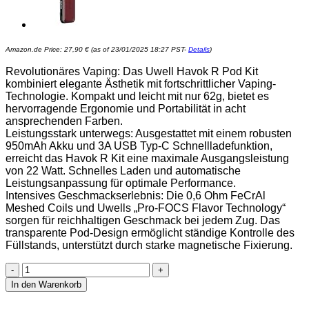
Amazon.de Price:
27,90
€
(as of 23/01/2025 18:27 PST-
Details
)
Revolutionäres Vaping: Das Uwell Havok R Pod Kit
kombiniert elegante Ästhetik mit fortschrittlicher Vaping-
Technologie. Kompakt und leicht mit nur 62g, bietet es
hervorragende Ergonomie und Portabilität in acht
ansprechenden Farben.
Leistungsstark unterwegs: Ausgestattet mit einem robusten
950mAh Akku und 3A USB Typ-C Schnellladefunktion,
erreicht das Havok R Kit eine maximale Ausgangsleistung
von 22 Watt. Schnelles Laden und automatische
Leistungsanpassung für optimale Performance.
Intensives Geschmackserlebnis: Die 0,6 Ohm FeCrAl
Meshed Coils und Uwells „Pro-FOCS Flavor Technology“
sorgen für reichhaltigen Geschmack bei jedem Zug. Das
transparente Pod-Design ermöglicht ständige Kontrolle des
Füllstands, unterstützt durch starke magnetische Fixierung.
Uwell
Havok
In den Warenkorb
R
Pod