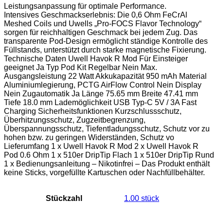
Leistungsanpassung für optimale Performance.
Intensives Geschmackserlebnis: Die 0,6 Ohm FeCrAl
Meshed Coils und Uwells „Pro-FOCS Flavor Technology“
sorgen für reichhaltigen Geschmack bei jedem Zug. Das
transparente Pod-Design ermöglicht ständige Kontrolle des
Füllstands, unterstützt durch starke magnetische Fixierung.
Technische Daten Uwell Havok R Mod Für Einsteiger
geeignet Ja Typ Pod Kit Regelbar Nein Max.
Ausgangsleistung 22 Watt Akkukapazität 950 mAh Material
Aluminiumlegierung, PCTG AirFlow Control Nein Display
Nein Zugautomatik Ja Länge 75.65 mm Breite 47.41 mm
Tiefe 18.0 mm Lademöglichkeit USB Typ-C 5V / 3A Fast
Charging Sicherheitsfunktionen Kurzschlussschutz,
Überhitzungsschutz, Zugzeitbegrenzung,
Überspannungsschutz, Tiefentladungsschutz, Schutz vor zu
hohen bzw. zu geringen Widerständen, Schutz vo
Lieferumfang 1 x Uwell Havok R Mod 2 x Uwell Havok R
Pod 0.6 Ohm 1 x 510er DripTip Flach 1 x 510er DripTip Rund
1 x Bedienungsanleitung – Nikotinfrei – Das Produkt enthält
keine Sticks, vorgefüllte Kartuschen oder Nachfüllbehälter.
Stückzahl
‎1.00 stück