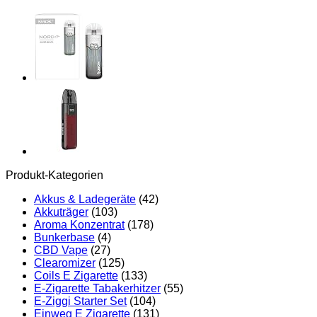
Produkt-Kategorien
Akkus & Ladegeräte
(42)
Akkuträger
(103)
Aroma Konzentrat
(178)
Bunkerbase
(4)
CBD Vape
(27)
Clearomizer
(125)
Coils E Zigarette
(133)
E-Zigarette Tabakerhitzer
(55)
E-Ziggi Starter Set
(104)
Einweg E Zigarette
(131)