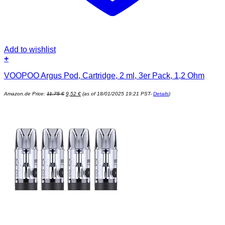
Add to wishlist
+
VOOPOO Argus Pod, Cartridge, 2 ml, 3er Pack, 1,2 Ohm
Ursprünglicher
Aktueller
Amazon.de Price:
11,75
€
9,52
€
(as of 18/01/2025 19:21 PST-
Details
)
Preis
Preis
war:
ist:
11,75 €
9,52 €.