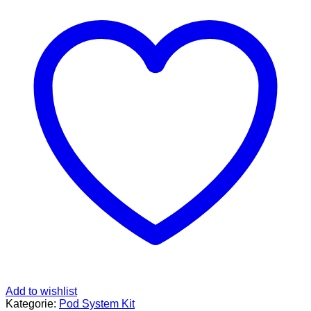
950mAh
System
Kit
E-
Zigarette
Nikotinfrei
Farbe
Black
Wood
Menge
Add to wishlist
Kategorie:
Pod System Kit