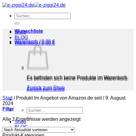
Zum
Inhalt
Suchen
springen
nach:
Wunschliste
Shop
BLOG
Warenkorb /
0,00
€
Warenkorb /
0,00
€
Es befinden sich keine Produkte im Warenkorb.
Es befinden sich keine Produkte im Warenkorb.
Zurück zum Shop
Zurück zum Shop
Start
/
Produkt Im Angebot von Amazon.de seit
/
9. August
2024
Filter
Suchen
nach:
Nach
Alle 2 Ergebnisse werden angezeigt
Shop
Aktualität
BLOG
sortiert
Produkt-Kategorien