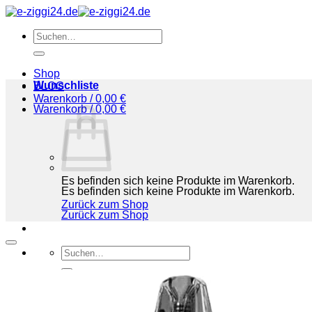
Zum
Inhalt
Suchen
springen
nach:
Shop
Wunschliste
BLOG
Warenkorb /
0,00
€
Warenkorb /
0,00
€
Es befinden sich keine Produkte im Warenkorb.
Es befinden sich keine Produkte im Warenkorb.
Zurück zum Shop
Zurück zum Shop
Suchen
nach:
Shop
BLOG