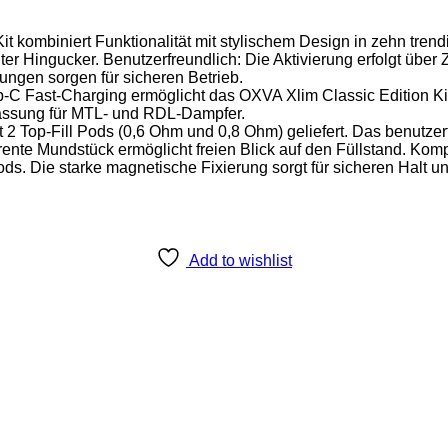
Kit kombiniert Funktionalität mit stylischem Design in zehn tre
r Hingucker. Benutzerfreundlich: Die Aktivierung erfolgt über
ungen sorgen für sicheren Betrieb.
C Fast-Charging ermöglicht das OXVA Xlim Classic Edition Ki
npassung für MTL- und RDL-Dampfer.
 2 Top-Fill Pods (0,6 Ohm und 0,8 Ohm) geliefert. Das benutzerf
te Mundstück ermöglicht freien Blick auf den Füllstand. Kompat
ods. Die starke magnetische Fixierung sorgt für sicheren Halt un
Add to wishlist