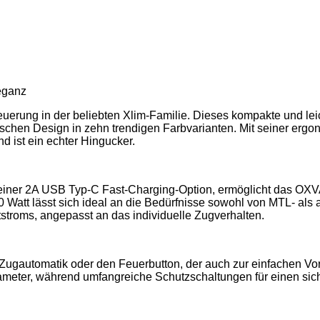
leganz
euerung in der beliebten Xlim-Familie. Dieses kompakte und lei
lischen Design in zehn trendigen Farbvarianten. Mit seiner er
 ist ein echter Hingucker.
einer 2A USB Typ-C Fast-Charging-Option, ermöglicht das OXV
0 Watt lässt sich ideal an die Bedürfnisse sowohl von MTL- als
ftstroms, angepasst an das individuelle Zugverhalten.
e Zugautomatik oder den Feuerbutton, der auch zur einfachen Vor
rameter, während umfangreiche Schutzschaltungen für einen sic