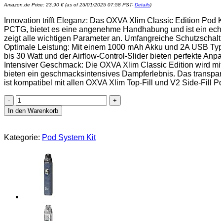
Amazon.de Price:
23,90
€
(as of 25/01/2025 07:58 PST-
Details
)
Innovation trifft Eleganz: Das OXVA Xlim Classic Edition Pod 
PCTG, bietet es eine angenehme Handhabung und ist ein echte
zeigt alle wichtigen Parameter an. Umfangreiche Schutzschalt
Optimale Leistung: Mit einem 1000 mAh Akku und 2A USB Typ-
bis 30 Watt und der Airflow-Control-Slider bieten perfekte A
Intensiver Geschmack: Die OXVA Xlim Classic Edition wird mit
bieten ein geschmacksintensives Dampferlebnis. Das transparen
ist kompatibel mit allen OXVA Xlim Top-Fill und V2 Side-Fill P
OXVA
Xlim
In den Warenkorb
Classic
Edition
1000mAh
Kategorie:
Pod System Kit
30W
Pod
System
Kit
Farbe
Schwarz/Silber
Menge