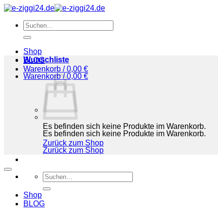
Zum
Inhalt
Suchen
springen
nach:
Shop
Wunschliste
BLOG
Warenkorb /
0,00
€
Warenkorb /
0,00
€
Es befinden sich keine Produkte im Warenkorb.
Es befinden sich keine Produkte im Warenkorb.
Zurück zum Shop
Zurück zum Shop
Suchen
nach:
Shop
BLOG