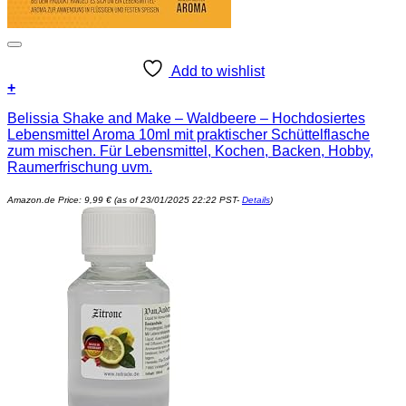
Add to wishlist
+
Belissia Shake and Make – Waldbeere – Hochdosiertes
Lebensmittel Aroma 10ml mit praktischer Schüttelflasche
zum mischen. Für Lebensmittel, Kochen, Backen, Hobby,
Raumerfrischung uvm.
Amazon.de Price:
9,99
€
(as of 23/01/2025 22:22 PST-
Details
)