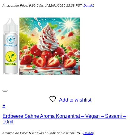
Amazon.de Price:
9,99
€
(as of 22/01/2025 12:38 PST-
Details
)
Add to wishlist
+
Erdbeere Sahne Aroma Konzentrat – Vegan – Sasami –
10ml
Amazon.de Price:
5,43
€
(as of 25/01/2025 01:44 PST-
Details
)