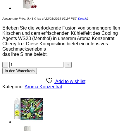
Amazon.de Price:
5,43
€
(as of 22/01/2025 05:24 PST-
Details
)
Erleben Sie die verlockende Fusion von sonnengereiften
Kirschen und dem erfrischenden Kühleffekt des Cooling
Agents WS23 (Menthol) in unserem Aroma Konzentrat
Cherry Ice. Diese Komposition bietet ein intensives
Geschmackserlebnis
das Ihre Sinne belebt.
Cherry
Ice
In den Warenkorb
-
Kirsche
Add to wishlist
Ice
Kategorie:
Aroma Konzentrat
Aroma
Konzentrat
-
Vegan
-
Sasami
-
10ml