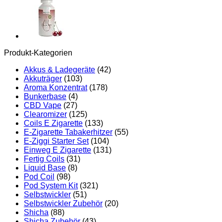
Menge
Produkt-Kategorien
Akkus & Ladegeräte
(42)
Akkuträger
(103)
Aroma Konzentrat
(178)
Bunkerbase
(4)
CBD Vape
(27)
Clearomizer
(125)
Coils E Zigarette
(133)
E-Zigarette Tabakerhitzer
(55)
E-Ziggi Starter Set
(104)
Einweg E Zigarette
(131)
Fertig Coils
(31)
Liquid Base
(8)
Pod Coil
(98)
Pod System Kit
(321)
Selbstwickler
(51)
Selbstwickler Zubehör
(20)
Shicha
(88)
Shicha Zubehör
(43)