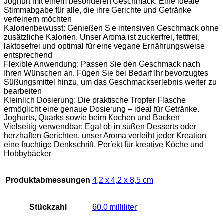
Joghurt mit einem besonderen Geschmack. Eine ideale
Stimmabgabe für alle, die ihre Gerichte und Getränke
verfeinern möchten
Kalorienbewusst: Genießen Sie intensiven Geschmack ohne
zusätzliche Kalorien. Unser Aroma ist zuckerfrei, fettfrei,
laktosefrei und optimal für eine vegane Ernährungsweise
entsprechend
Flexible Anwendung: Passen Sie den Geschmack nach
Ihren Wünschen an. Fügen Sie bei Bedarf Ihr bevorzugtes
Süßungsmittel hinzu, um das Geschmackserlebnis weiter zu
bearbeiten
Kleinlich Dosierung: Die praktische Tropfer Flasche
ermöglicht eine genaue Dosierung – ideal für Getränke,
Joghurts, Quarks sowie beim Kochen und Backen
Vielseitig verwendbar: Egal ob in süßen Desserts oder
herzhaften Gerichten, unser Aroma verleiht jeder Kreation
eine fruchtige Denkschrift. Perfekt für kreative Köche und
Hobbybäcker
Produktabmessungen
‎4,2 x 4,2 x 8,5 cm
Stückzahl
‎60.0 milliliter