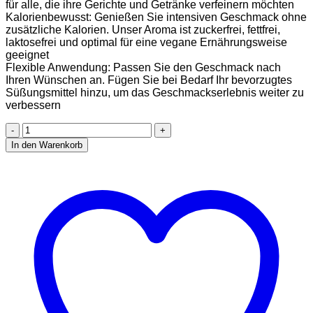
für alle, die ihre Gerichte und Getränke verfeinern möchten
Kalorienbewusst: Genießen Sie intensiven Geschmack ohne
zusätzliche Kalorien. Unser Aroma ist zuckerfrei, fettfrei,
laktosefrei und optimal für eine vegane Ernährungsweise
geeignet
Flexible Anwendung: Passen Sie den Geschmack nach
Ihren Wünschen an. Fügen Sie bei Bedarf Ihr bevorzugtes
Süßungsmittel hinzu, um das Geschmackserlebnis weiter zu
verbessern
Twizzy
Minze
In den Warenkorb
Lebensmittelaroma
-
60ml
-
Intensives
Aroma
–
Ideal
zum
Backen,
in
Lebensmitteln
&