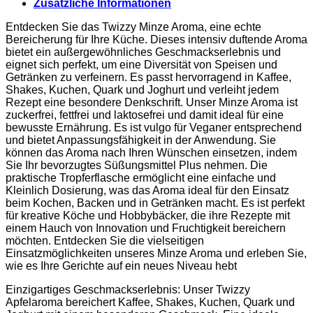
Zusätzliche Informationen
Entdecken Sie das Twizzy Minze Aroma, eine echte
Bereicherung für Ihre Küche. Dieses intensiv duftende Aroma
bietet ein außergewöhnliches Geschmackserlebnis und
eignet sich perfekt, um eine Diversität von Speisen und
Getränken zu verfeinern. Es passt hervorragend in Kaffee,
Shakes, Kuchen, Quark und Joghurt und verleiht jedem
Rezept eine besondere Denkschrift. Unser Minze Aroma ist
zuckerfrei, fettfrei und laktosefrei und damit ideal für eine
bewusste Ernährung. Es ist vulgo für Veganer entsprechend
und bietet Anpassungsfähigkeit in der Anwendung. Sie
können das Aroma nach Ihren Wünschen einsetzen, indem
Sie Ihr bevorzugtes Süßungsmittel Plus nehmen. Die
praktische Tropferflasche ermöglicht eine einfache und
Kleinlich Dosierung, was das Aroma ideal für den Einsatz
beim Kochen, Backen und in Getränken macht. Es ist perfekt
für kreative Köche und Hobbybäcker, die ihre Rezepte mit
einem Hauch von Innovation und Fruchtigkeit bereichern
möchten. Entdecken Sie die vielseitigen
Einsatzmöglichkeiten unseres Minze Aroma und erleben Sie,
wie es Ihre Gerichte auf ein neues Niveau hebt
Einzigartiges Geschmackserlebnis: Unser Twizzy
Apfelaroma bereichert Kaffee, Shakes, Kuchen, Quark und