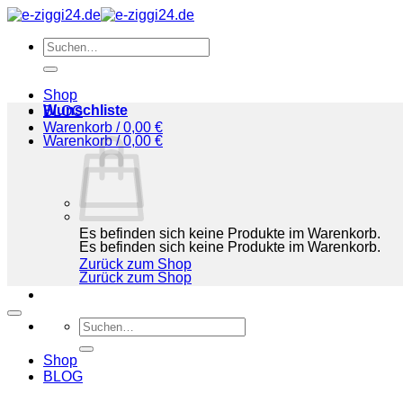
Zum
Inhalt
Suchen
springen
nach:
Shop
Wunschliste
BLOG
Warenkorb /
0,00
€
Warenkorb /
0,00
€
Es befinden sich keine Produkte im Warenkorb.
Es befinden sich keine Produkte im Warenkorb.
Zurück zum Shop
Zurück zum Shop
Suchen
nach:
Shop
BLOG