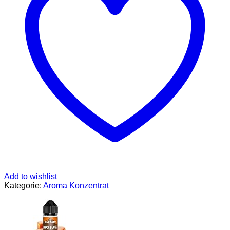
Lebensmittel
Aroma
10ml
mit
praktischer
Schüttelflasche
zum
mischen.
Für
Lebensmittel,
Kochen,
Backen,
Hobby,
Raumerfrischung
uvm.
Menge
Add to wishlist
Kategorie:
Aroma Konzentrat