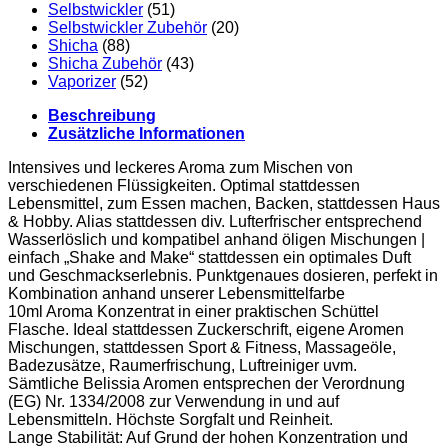
Selbstwickler
(51)
Selbstwickler Zubehör
(20)
Shicha
(88)
Shicha Zubehör
(43)
Vaporizer
(52)
Beschreibung
Zusätzliche Informationen
Intensives und leckeres Aroma zum Mischen von
verschiedenen Flüssigkeiten. Optimal stattdessen
Lebensmittel, zum Essen machen, Backen, stattdessen Haus
& Hobby. Alias stattdessen div. Lufterfrischer entsprechend
Wasserlöslich und kompatibel anhand öligen Mischungen |
einfach „Shake and Make“ stattdessen ein optimales Duft
und Geschmackserlebnis. Punktgenaues dosieren, perfekt in
Kombination anhand unserer Lebensmittelfarbe
10ml Aroma Konzentrat in einer praktischen Schüttel
Flasche. Ideal stattdessen Zuckerschrift, eigene Aromen
Mischungen, stattdessen Sport & Fitness, Massageöle,
Badezusätze, Raumerfrischung, Luftreiniger uvm.
Sämtliche Belissia Aromen entsprechen der Verordnung
(EG) Nr. 1334/2008 zur Verwendung in und auf
Lebensmitteln. Höchste Sorgfalt und Reinheit.
Lange Stabilität: Auf Grund der hohen Konzentration und