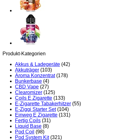
Produkt-Kategorien
Akkus & Ladegeräte
(42)
Akkuträger
(103)
Aroma Konzentrat
(178)
Bunkerbase
(4)
CBD Vape
(27)
Clearomizer
(125)
Coils E Zigarette
(133)
E-Zigarette Tabakerhitzer
(55)
E-Ziggi Starter Set
(104)
Einweg E Zigarette
(131)
Fertig Coils
(31)
Liquid Base
(8)
Pod Coil
(98)
Pod System Kit
(321)