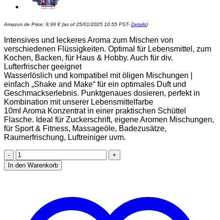
Amazon.de Price:
9,99
€
(as of 25/01/2025 10:55 PST-
Details
)
Intensives und leckeres Aroma zum Mischen von
verschiedenen Flüssigkeiten. Optimal für Lebensmittel, zum
Kochen, Backen, für Haus & Hobby. Auch für div.
Lufterfrischer geeignet
Wasserlöslich und kompatibel mit öligen Mischungen |
einfach „Shake and Make“ für ein optimales Duft und
Geschmackserlebnis. Punktgenaues dosieren, perfekt in
Kombination mit unserer Lebensmittelfarbe
10ml Aroma Konzentrat in einer praktischen Schüttel
Flasche. Ideal für Zuckerschrift, eigene Aromen Mischungen,
für Sport & Fitness, Massageöle, Badezusätze,
Raumerfrischung, Luftreiniger uvm.
Belissia
Shake
In den Warenkorb
and
Make
-
Kokosnuss
-
Hochdosiertes