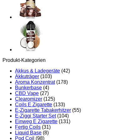
Lebensmittel
Aroma
10ml
mit
praktischer
Schüttelflasche
zum
mischen.
Für
Lebensmittel,
Kochen,
Produkt-Kategorien
Backen,
Hobby,
Akkus & Ladegeräte
(42)
Raumerfrischung
Akkuträger
(103)
uvm.
Aroma Konzentrat
(178)
Menge
Bunkerbase
(4)
CBD Vape
(27)
Clearomizer
(125)
Coils E Zigarette
(133)
E-Zigarette Tabakerhitzer
(55)
E-Ziggi Starter Set
(104)
Einweg E Zigarette
(131)
Fertig Coils
(31)
Liquid Base
(8)
Pod Coil
(98)