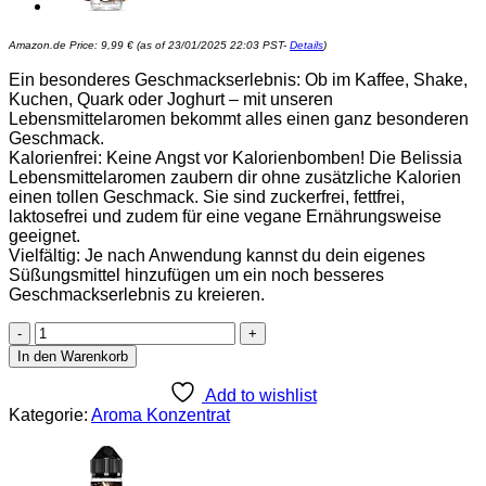
Amazon.de Price:
9,99
€
(as of 23/01/2025 22:03 PST-
Details
)
Ein besonderes Geschmackserlebnis: Ob im Kaffee, Shake,
Kuchen, Quark oder Joghurt – mit unseren
Lebensmittelaromen bekommt alles einen ganz besonderen
Geschmack.
Kalorienfrei: Keine Angst vor Kalorienbomben! Die Belissia
Lebensmittelaromen zaubern dir ohne zusätzliche Kalorien
einen tollen Geschmack. Sie sind zuckerfrei, fettfrei,
laktosefrei und zudem für eine vegane Ernährungsweise
geeignet.
Vielfältig: Je nach Anwendung kannst du dein eigenes
Süßungsmittel hinzufügen um ein noch besseres
Geschmackserlebnis zu kreieren.
Belissia
Shake
In den Warenkorb
and
Make
Add to wishlist
-
Kategorie:
Aroma Konzentrat
Toffee
-
Hochdosiertes