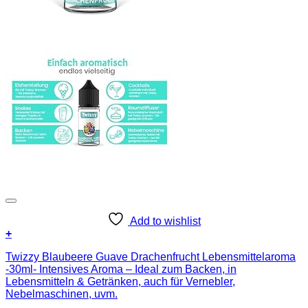
Add to wishlist
+
Twizzy Blaubeere Guave Drachenfrucht Lebensmittelaroma
-30ml- Intensives Aroma – Ideal zum Backen, in
Lebensmitteln & Getränken, auch für Vernebler,
Nebelmaschinen, uvm.