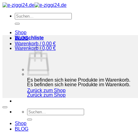
Zum
Inhalt
Suchen
springen
nach:
Shop
Wunschliste
BLOG
Warenkorb /
0,00
€
Warenkorb /
0,00
€
Es befinden sich keine Produkte im Warenkorb.
Es befinden sich keine Produkte im Warenkorb.
Zurück zum Shop
Zurück zum Shop
Suchen
nach:
Shop
BLOG