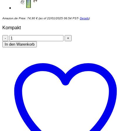
Amazon.de Price:
74,90
€
(as of 22/01/2025 06:54 PST-
Details
)
Kompakt
Smok
X-
In den Warenkorb
Priv
Kit
225W,
E
Zigarette
Starter
Set
Akku
2000mAh
Betterie
mit
TFV12
Prince
Tank
Zerstäuber
8ml-