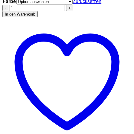
Farbe
Zurücksetzen
VAPTIO
|
In den Warenkorb
Beco
Pro
Elektronische
Zigarette
Vape
Pod
6000
Puffs,ohne
Tabak
ohne
Nikotin,MANGO
ICE
Menge