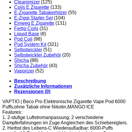
Clearomizer
(125)
Coils E Zigarette
(133)
E-Zigarette Tabakerhitzer
(55)
E-Ziggi Starter Set
(104)
Einweg E Zigarette
(131)
Fertig Coils
(31)
Liquid Base
(8)
Pod Coil
(98)
Pod System Kit
(321)
Selbstwickler
(51)
Selbstwickler Zubehör
(20)
Shicha
(88)
Shicha Zubehör
(43)
Vaporizer
(52)
Beschreibung
Zusätzliche Informationen
Rezensionen (0)
VAPTIO | Beco Pro Elektronische Zigarette Vape Pod 6000
Puffs,ohne Tabak ohne Nikotin,MANGO ICE
Features:
1. 2-stufige Luftstromanpassung: 2 verschiedene
Dampferfahrungen im Zuge Angleichen des Schiebereglers.
2. Herbst des Lebens-C Wiederaufladbar: 6000-Puffs