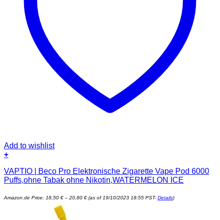
Add to wishlist
+
Dieses
VAPTIO | Beco Pro Elektronische Zigarette Vape Pod 6000
Produkt
Puffs,ohne Tabak ohne Nikotin,WATERMELON ICE
weist
mehrere
Preisspanne:
Varianten
Amazon.de Price:
18,50
€
–
20,80
€
(as of 19/10/2023 18:55 PST-
Details
)
18,50 €
auf.
bis
20,80 €
Die