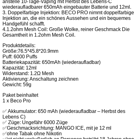
anstelle 10-Tage-Vaping mit Herbst des Lebens-C
wiederaufladbarer 650mAh eingebauter Batterie und 12ml.
3. Doppelfarbige Injektion: BECO PRO nimmt doppelfarbige
Injektion an, die ein schönes Aussehen und ein bequemes
Handgefühl schafft.
4.1.2ohm Mesh Coil: Große Wolke, reiner Geschmack Die
Gesamtheit in 1.2ohm Mesh Coil.
Produktdetails:
Größe:76.5*45.8*20.9mm
Puff: 6000 Puffs
Batteriekapazität: 650mAh (wiederaufladbar)
Kapazität: 12ml
Widerstand: 1.2Ω Mesh
Aktivierung: Anschaltung zeichnen
Gewicht: 59g
Paket beinhaltet
1 x Beco Pro
✅ Akkumulator: 650 mAh (wiederaufladbar – Herbst des
Lebens C)
✅ Züge: Ungefähr 6000 Züge
✅Geschmacksrichtung: MANGO ICE, mit je 12 ml
✅ohne Tabak ohne Nikotin