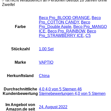
✅ist nicht veräußerlich an Personen betrübt 18 Jahren ohne
Zweifel
Beco Pro_BLOOD ORANGE
,
Beco
Pro_COTTON CANDY
,
Beco
Farbe
Pro_Double Apple
,
Beco Pro_MANGO
ICE
,
Beco Pro_RAINBOW
,
Beco
Pro_STRAWBERRY ICE
,
C5
Stückzahl
‎1.00 Set
Marke
‎VAPTIO
Herkunftsland
‎China
Durchschnittliche
4,0 4,0 von 5 Sternen 46
Kundenbewertung
Sternebewertungen 4,0 von 5 Sternen
Im Angebot von
24. August 2022
Amazon.de seit