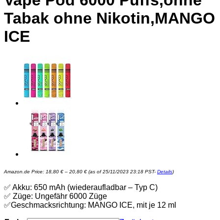
Vape Pod 6000 Puffs,ohne
Tabak ohne Nikotin,MANGO
ICE
Preisspanne:
Amazon.de Price:
18,80
€
–
20,80
€
(as of 25/11/2023 23:18 PST-
Details
)
18,80 €
bis
20,80 €
✅ Akku: 650 mAh (wiederaufladbar – Typ C)
✅ Züge: Ungefähr 6000 Züge
✅Geschmacksrichtung: MANGO ICE, mit je 12 ml