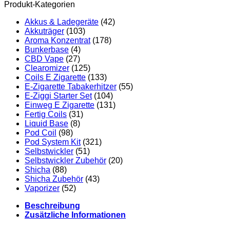
Produkt-Kategorien
Akkus & Ladegeräte
(42)
Akkuträger
(103)
Aroma Konzentrat
(178)
Bunkerbase
(4)
CBD Vape
(27)
Clearomizer
(125)
Coils E Zigarette
(133)
E-Zigarette Tabakerhitzer
(55)
E-Ziggi Starter Set
(104)
Einweg E Zigarette
(131)
Fertig Coils
(31)
Liquid Base
(8)
Pod Coil
(98)
Pod System Kit
(321)
Selbstwickler
(51)
Selbstwickler Zubehör
(20)
Shicha
(88)
Shicha Zubehör
(43)
Vaporizer
(52)
Beschreibung
Zusätzliche Informationen