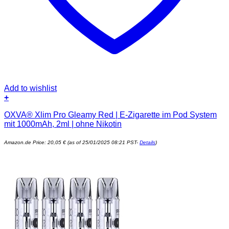
Add to wishlist
+
OXVA® Xlim Pro Gleamy Red | E-Zigarette im Pod System
mit 1000mAh, 2ml | ohne Nikotin
Amazon.de Price:
20,05
€
(as of 25/01/2025 08:21 PST-
Details
)