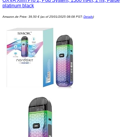
OXVA Xlim Pro 2, Pod System, 1300 mAh, 2 ml, Farbe
platinum black
Amazon.de Price:
39,50
€
(as of 25/01/2025 08:08 PST-
Details
)