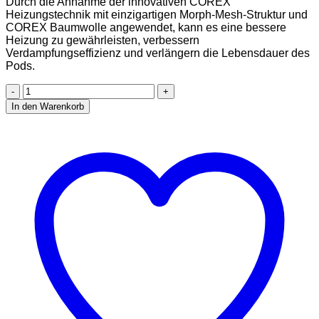
Durch die Annahme der innovativen COREX
Heizungstechnik mit einzigartigen Morph-Mesh-Struktur und
COREX Baumwolle angewendet, kann es eine bessere
Heizung zu gewährleisten, verbessern
Verdampfungseffizienz und verlängern die Lebensdauer des
Pods.
Vaporesso
XROS
In den Warenkorb
3
Mini
Kit
|
Original
Vaporesso
XROS
3
Mini
Kit
Eingebauter
1000mAh
Akku
Vape
mit
2ml