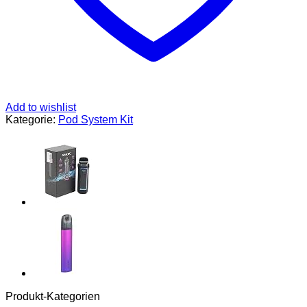
XROS
Pod
Patrone
MTL
zu
RDL
Elektronische
Zigarette
Vaporizer
Add to wishlist
Kein
Kategorie:
Pod System Kit
Nikotin
Menge
Produkt-Kategorien