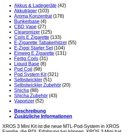
Akkus & Ladegeräte
(42)
Akkuträger
(103)
Aroma Konzentrat
(178)
Bunkerbase
(4)
CBD Vape
(27)
Clearomizer
(125)
Coils E Zigarette
(133)
E-Zigarette Tabakerhitzer
(55)
E-Ziggi Starter Set
(104)
Einweg E Zigarette
(131)
Fertig Coils
(31)
Liquid Base
(8)
Pod Coil
(98)
Pod System Kit
(321)
Selbstwickler
(51)
Selbstwickler Zubehör
(20)
Shicha
(88)
Shicha Zubehör
(43)
Vaporizer
(52)
Beschreibung
Zusätzliche Informationen
XROS 3 Mini Kit ist die neue MTL-Pod-System in XROS
Familie, die RDL Erfahrung tun können. XROS 3 Mini hat