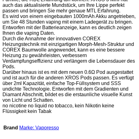
auch das aktualisierte Mundstück, um Ihre Lippe perfekt
passen und bringen Sie mehr genaue MTL Erfahrung.
Es wird von einem eingebauten 1000mAh Akku angetrieben,
um Sie 48 Stunden vaping mit einem Ladegerät zu bringen.
Entworfen mit der Batterieanzeige, kann es deutlich zeigen
Ihnen die vaping Daten.
Durch die Annahme der innovativen COREX
Heizungstechnik mit einzigartigen Morph-Mesh-Struktur und
COREX Baumwolle angewendet, kann es eine bessere
Heizung zu gewährleisten, verbessern
Verdampfungseffizienz und verlängern die Lebensdauer des
Pods.
Darüber hinaus ist es mit dem neuen 0.6Ω Pod ausgestattet
und ist auch für die anderen XROS Pods passen. Es verfügt
über 2ml Kapazität, einfache Top-Füllsystem und SSS
undichte Technologie. Entworfen mit dem Gradienten und
Diamant Abschnitt, bildet es die erstaunliche visuelle Kunst
von Licht und Schatten.
no nicotine no liquid no tobacco, kein Nikotin keine
Flüssigkeit kein Tabak
Brand
Marke: Vaporesso