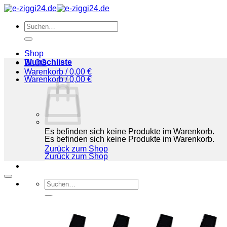
Zum
Inhalt
Suchen
springen
nach:
Shop
Wunschliste
BLOG
Warenkorb /
0,00
€
Warenkorb /
0,00
€
Es befinden sich keine Produkte im Warenkorb.
Es befinden sich keine Produkte im Warenkorb.
Zurück zum Shop
Zurück zum Shop
Suchen
nach:
Shop
BLOG