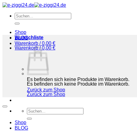
Zum
Inhalt
Suchen
springen
nach:
Shop
Wunschliste
BLOG
Warenkorb /
0,00
€
Warenkorb /
0,00
€
Es befinden sich keine Produkte im Warenkorb.
Es befinden sich keine Produkte im Warenkorb.
Zurück zum Shop
Zurück zum Shop
Suchen
nach:
Shop
BLOG