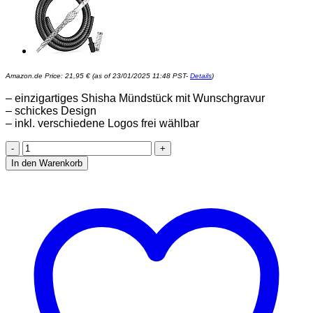
Amazon.de Price:
21,95
€
(as of 23/01/2025 11:48 PST-
Details
)
– einzigartiges Shisha Mündstück mit Wunschgravur
– schickes Design
– inkl. verschiedene Logos frei wählbar
Shisha
Aluminium
In den Warenkorb
Mundstück
personalisiert
Wasserpfeife
Hookah
Gravur
mit
Wunschtext
(schwarz)
Menge