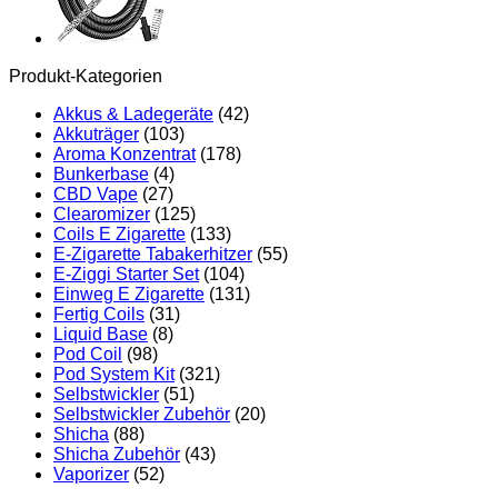
Produkt-Kategorien
Akkus & Ladegeräte
(42)
Akkuträger
(103)
Aroma Konzentrat
(178)
Bunkerbase
(4)
CBD Vape
(27)
Clearomizer
(125)
Coils E Zigarette
(133)
E-Zigarette Tabakerhitzer
(55)
E-Ziggi Starter Set
(104)
Einweg E Zigarette
(131)
Fertig Coils
(31)
Liquid Base
(8)
Pod Coil
(98)
Pod System Kit
(321)
Selbstwickler
(51)
Selbstwickler Zubehör
(20)
Shicha
(88)
Shicha Zubehör
(43)
Vaporizer
(52)