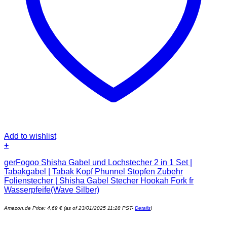
Add to wishlist
+
gerFogoo Shisha Gabel und Lochstecher 2 in 1 Set |
Tabakgabel | Tabak Kopf Phunnel Stopfen Zubehr
Folienstecher | Shisha Gabel Stecher Hookah Fork fr
Wasserpfeife(Wave Silber)
Amazon.de Price:
4,69
€
(as of 23/01/2025 11:28 PST-
Details
)