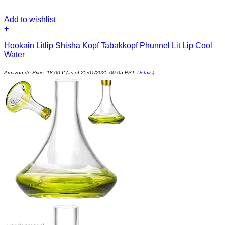
Add to wishlist
+
Hookain Litlip Shisha Kopf Tabakkopf Phunnel Lit Lip Cool
Water
Amazon.de Price:
18,00
€
(as of 25/01/2025 00:05 PST-
Details
)