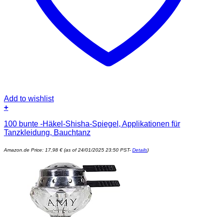
Add to wishlist
+
100 bunte -Häkel-Shisha-Spiegel, Applikationen für
Tanzkleidung, Bauchtanz
Amazon.de Price:
17,98
€
(as of 24/01/2025 23:50 PST-
Details
)