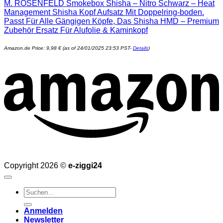
M. ROSENFELD Smokebox Shisha – Nitro Schwarz – Heat
Management Shisha Kopf Aufsatz Mit Doppelring-boden.
Passt Für Alle Gängigen Köpfe, Das Shisha HMD – Premium
Zubehör Ersatz Für Alufolie & Kaminkopf
Amazon.de Price:
9,98
€
(as of 24/01/2025 23:53 PST-
Details
)
Copyright 2026 ©
e-ziggi24
Suchen
nach:
Anmelden
Newsletter