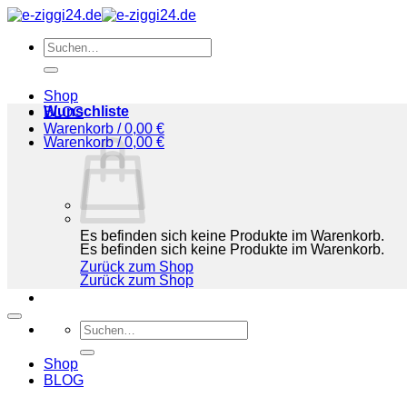
Zum
Inhalt
Suchen
springen
nach:
Shop
Wunschliste
BLOG
Warenkorb /
0,00
€
Warenkorb /
0,00
€
Es befinden sich keine Produkte im Warenkorb.
Es befinden sich keine Produkte im Warenkorb.
Zurück zum Shop
Zurück zum Shop
Suchen
nach:
Shop
BLOG