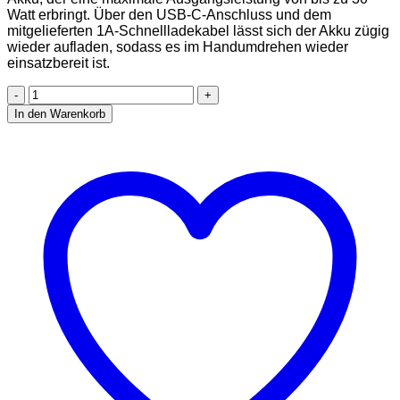
Watt erbringt. Über den USB-C-Anschluss und dem
mitgelieferten 1A-Schnellladekabel lässt sich der Akku zügig
wieder aufladen, sodass es im Handumdrehen wieder
einsatzbereit ist.
OXVA®
Xlim
In den Warenkorb
Go
(Light
Brown)
|
E-
Zigarette
im
Pod
System
|
Einfache
Handhabung
-
perfekt
für
Einsteiger
Menge