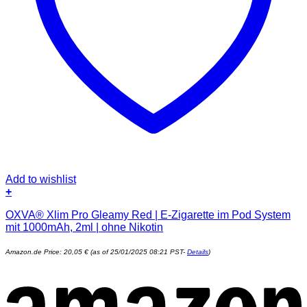
Add to wishlist
+
OXVA® Xlim Pro Gleamy Red | E-Zigarette im Pod System
mit 1000mAh, 2ml | ohne Nikotin
Amazon.de Price:
20,05
€
(as of 25/01/2025 08:21 PST-
Details
)