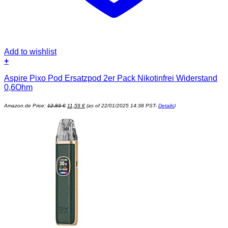
Add to wishlist
+
Aspire Pixo Pod Ersatzpod 2er Pack Nikotinfrei Widerstand
0,6Ohm
Ursprünglicher
Aktueller
Amazon.de Price:
12,83
€
11,59
€
(as of 22/01/2025 14:38 PST-
Details
)
Preis
Preis
war:
ist:
12,83 €
11,59 €.