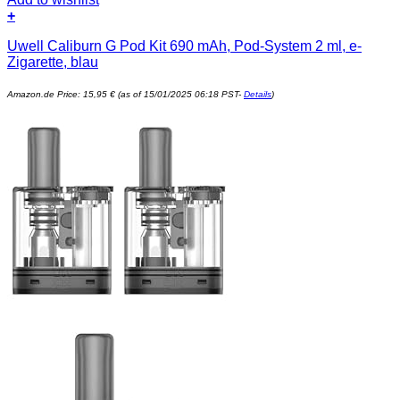
+
Uwell Caliburn G Pod Kit 690 mAh, Pod-System 2 ml, e-
Zigarette, blau
Amazon.de Price:
15,95
€
(as of 15/01/2025 06:18 PST-
Details
)