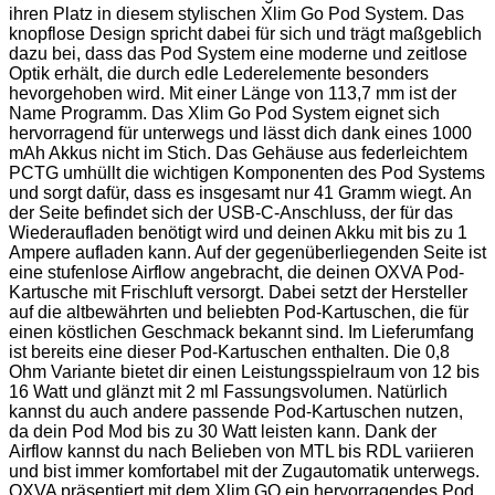
ihren Platz in diesem stylischen Xlim Go Pod System. Das
knopflose Design spricht dabei für sich und trägt maßgeblich
dazu bei, dass das Pod System eine moderne und zeitlose
Optik erhält, die durch edle Lederelemente besonders
hevorgehoben wird. Mit einer Länge von 113,7 mm ist der
Name Programm. Das Xlim Go Pod System eignet sich
hervorragend für unterwegs und lässt dich dank eines 1000
mAh Akkus nicht im Stich. Das Gehäuse aus federleichtem
PCTG umhüllt die wichtigen Komponenten des Pod Systems
und sorgt dafür, dass es insgesamt nur 41 Gramm wiegt. An
der Seite befindet sich der USB-C-Anschluss, der für das
Wiederaufladen benötigt wird und deinen Akku mit bis zu 1
Ampere aufladen kann. Auf der gegenüberliegenden Seite ist
eine stufenlose Airflow angebracht, die deinen OXVA Pod-
Kartusche mit Frischluft versorgt. Dabei setzt der Hersteller
auf die altbewährten und beliebten Pod-Kartuschen, die für
einen köstlichen Geschmack bekannt sind. Im Lieferumfang
ist bereits eine dieser Pod-Kartuschen enthalten. Die 0,8
Ohm Variante bietet dir einen Leistungsspielraum von 12 bis
16 Watt und glänzt mit 2 ml Fassungsvolumen. Natürlich
kannst du auch andere passende Pod-Kartuschen nutzen,
da dein Pod Mod bis zu 30 Watt leisten kann. Dank der
Airflow kannst du nach Belieben von MTL bis RDL variieren
und bist immer komfortabel mit der Zugautomatik unterwegs.
OXVA präsentiert mit dem Xlim GO ein hervorragendes Pod