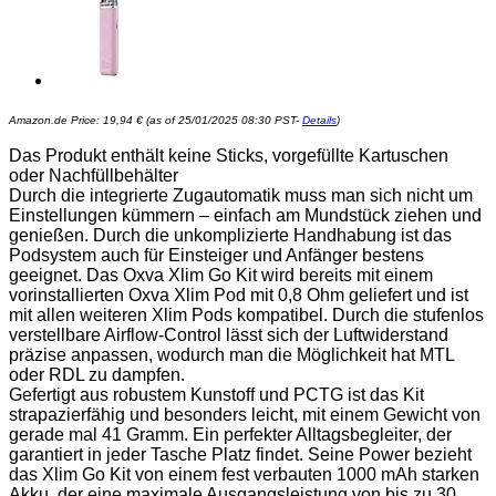
Amazon.de Price:
19,94
€
(as of 25/01/2025 08:30 PST-
Details
)
Das Produkt enthält keine Sticks, vorgefüllte Kartuschen
oder Nachfüllbehälter
Durch die integrierte Zugautomatik muss man sich nicht um
Einstellungen kümmern – einfach am Mundstück ziehen und
genießen. Durch die unkomplizierte Handhabung ist das
Podsystem auch für Einsteiger und Anfänger bestens
geeignet. Das Oxva Xlim Go Kit wird bereits mit einem
vorinstallierten Oxva Xlim Pod mit 0,8 Ohm geliefert und ist
mit allen weiteren Xlim Pods kompatibel. Durch die stufenlos
verstellbare Airflow-Control lässt sich der Luftwiderstand
präzise anpassen, wodurch man die Möglichkeit hat MTL
oder RDL zu dampfen.
Gefertigt aus robustem Kunstoff und PCTG ist das Kit
strapazierfähig und besonders leicht, mit einem Gewicht von
gerade mal 41 Gramm. Ein perfekter Alltagsbegleiter, der
garantiert in jeder Tasche Platz findet. Seine Power bezieht
das Xlim Go Kit von einem fest verbauten 1000 mAh starken
Akku, der eine maximale Ausgangsleistung von bis zu 30