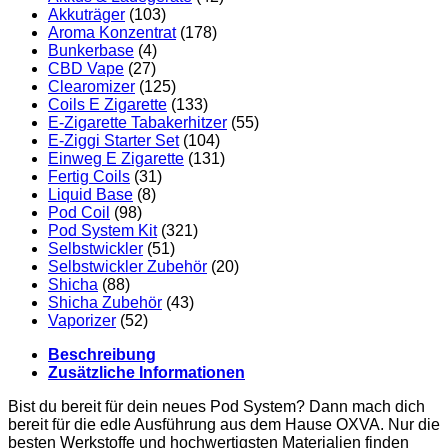
Akkuträger
(103)
Aroma Konzentrat
(178)
Bunkerbase
(4)
CBD Vape
(27)
Clearomizer
(125)
Coils E Zigarette
(133)
E-Zigarette Tabakerhitzer
(55)
E-Ziggi Starter Set
(104)
Einweg E Zigarette
(131)
Fertig Coils
(31)
Liquid Base
(8)
Pod Coil
(98)
Pod System Kit
(321)
Selbstwickler
(51)
Selbstwickler Zubehör
(20)
Shicha
(88)
Shicha Zubehör
(43)
Vaporizer
(52)
Beschreibung
Zusätzliche Informationen
Bist du bereit für dein neues Pod System? Dann mach dich
bereit für die edle Ausführung aus dem Hause OXVA. Nur die
besten Werkstoffe und hochwertigsten Materialien finden