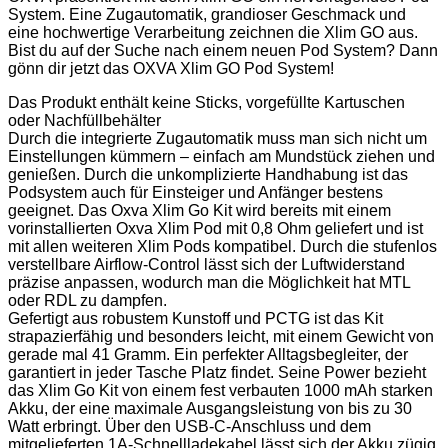
System. Eine Zugautomatik, grandioser Geschmack und
eine hochwertige Verarbeitung zeichnen die Xlim GO aus.
Bist du auf der Suche nach einem neuen Pod System? Dann
gönn dir jetzt das OXVA Xlim GO Pod System!
Das Produkt enthält keine Sticks, vorgefüllte Kartuschen
oder Nachfüllbehälter
Durch die integrierte Zugautomatik muss man sich nicht um
Einstellungen kümmern – einfach am Mundstück ziehen und
genießen. Durch die unkomplizierte Handhabung ist das
Podsystem auch für Einsteiger und Anfänger bestens
geeignet. Das Oxva Xlim Go Kit wird bereits mit einem
vorinstallierten Oxva Xlim Pod mit 0,8 Ohm geliefert und ist
mit allen weiteren Xlim Pods kompatibel. Durch die stufenlos
verstellbare Airflow-Control lässt sich der Luftwiderstand
präzise anpassen, wodurch man die Möglichkeit hat MTL
oder RDL zu dampfen.
Gefertigt aus robustem Kunstoff und PCTG ist das Kit
strapazierfähig und besonders leicht, mit einem Gewicht von
gerade mal 41 Gramm. Ein perfekter Alltagsbegleiter, der
garantiert in jeder Tasche Platz findet. Seine Power bezieht
das Xlim Go Kit von einem fest verbauten 1000 mAh starken
Akku, der eine maximale Ausgangsleistung von bis zu 30
Watt erbringt. Über den USB-C-Anschluss und dem
mitgelieferten 1A-Schnellladekabel lässt sich der Akku zügig