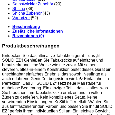
Selbstwickler Zubehör
(20)
Shicha
(88)
Shicha Zubehör
(43)
Vaporizer
(52)
Beschreibung
Zusätzliche Informationen
Rezensionen (0)
Produktbeschreibungen
Entdecken Sie das ultimative Tabakheizgerät – das „lil
SOLID EZ“! Genießen Sie Tabaksticks auf einfache und
benutzerfreundliche Weise wie nie zuvor. Mit seiner
cleveren, alles-in-einem Konstruktion bietet dieses Gerät ein
unschlagbar einfaches Erlebnis, das sowohl Neulinge als
auch erfahrene Genießer begeistern wird. 🌟 Einfachheit in
Perfektion: Das „lil SOLID EZ“ setzt neue Maßstäbe für
mühelose Bedienung. Ein einziger Teil – das ist alles, was
Sie brauchen, um Tabaksticks zu erhitzen und in vollen
Zügen zu genießen. Kein kompliziertes Setup, keine
verwirrenden Einstellungen. 🎨 Stil trifft Vielfalt: Wählen Sie
aus fünf faszinierenden Farben und passen Sie Ihr „lil SOLID
EZ“ perfekt Ihrem individuellen Stil an. Ein leichtes Gewicht