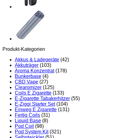
Produkt-Kategorien
Akkus & Ladegeräte
(42)
Akkuträger
(103)
Aroma Konzentrat
(178)
Bunkerbase
(4)
CBD Vape
(27)
Clearomizer
(125)
Coils E Zigarette
(133)
E-Zigarette Tabakerhitzer
(55)
E-Ziggi Starter Set
(104)
Einweg E Zigarette
(131)
Fertig Coils
(31)
Liquid Base
(8)
Pod Coil
(98)
Pod System Kit
(321)
Selbstwickler
(51)