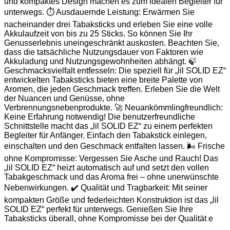
und kompaktes Design machen es zum idealen Begleiter für
unterwegs. ⏱️ Ausdauernde Leistung: Erwärmen Sie
nacheinander drei Tabaksticks und erleben Sie eine volle
Akkulaufzeit von bis zu 25 Sticks. So können Sie Ihr
Genusserlebnis uneingeschränkt auskosten. Beachten Sie,
dass die tatsächliche Nutzungsdauer von Faktoren wie
Akkuladung und Nutzungsgewohnheiten abhängt. 🍃
Geschmacksvielfalt entfesseln: Die speziell für „lil SOLID EZ“
entwickelten Tabaksticks bieten eine breite Palette von
Aromen, die jeden Geschmack treffen. Erleben Sie die Welt
der Nuancen und Genüsse, ohne
Verbrennungsnebenprodukte. 🚀 Neuankömmlingfreundlich:
Keine Erfahrung notwendig! Die benutzerfreundliche
Schnittstelle macht das „lil SOLID EZ“ zu einem perfekten
Begleiter für Anfänger. Einfach den Tabakstick einlegen,
einschalten und den Geschmack entfalten lassen. 🌬️ Frische
ohne Kompromisse: Vergessen Sie Asche und Rauch! Das
„lil SOLID EZ“ heizt automatisch auf und setzt den vollen
Tabakgeschmack und das Aroma frei – ohne unerwünschte
Nebenwirkungen. ✔️ Qualität und Tragbarkeit: Mit seiner
kompakten Größe und federleichten Konstruktion ist das „lil
SOLID EZ“ perfekt für unterwegs. Genießen Sie Ihre
Tabaksticks überall, ohne Kompromisse bei der Qualität e