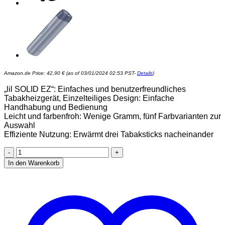
Amazon.de Price:
42,90
€
(as of 03/01/2024 02:53 PST-
Details
)
„lil SOLID EZ“: Einfaches und benutzerfreundliches
Tabakheizgerät, Einzelteiliges Design: Einfache
Handhabung und Bedienung
Leicht und farbenfroh: Wenige Gramm, fünf Farbvarianten zur
Auswahl
Effiziente Nutzung: Erwärmt drei Tabaksticks nacheinander
IQOS
Original
In den Warenkorb
LIL
Solid
EZ
in
Schwarz
Tabakerhitzer
nachfolger