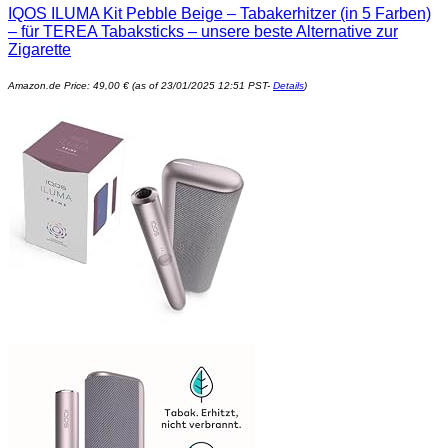
IQOS ILUMA Kit Pebble Beige – Tabakerhitzer (in 5 Farben)
– für TEREA Tabaksticks – unsere beste Alternative zur
Zigarette
Amazon.de Price:
49,00
€
(as of 23/01/2025 12:51 PST-
Details
)