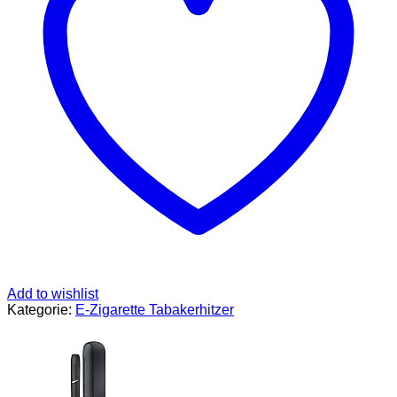
der
lil
Solid
2.0
in
neuen
Farben,
leichter,
kompakter,
und
mehr
Leistung!
Menge
Add to wishlist
Kategorie:
E-Zigarette Tabakerhitzer