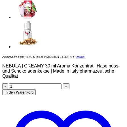
Amazon.de Price:
9,99
€
(as of 07/03/2024 14:34 PST-
Details
)
NEBULA | CREAMY 30 ml Aroma Konzentrat | Haselnuss-
und Schokoladenkekse | Made in Italy pharmazeutische
Qualität
NEBULA
|
In den Warenkorb
CREAMY
30
ml
Aroma
Konzentrat
|
Haselnuss-