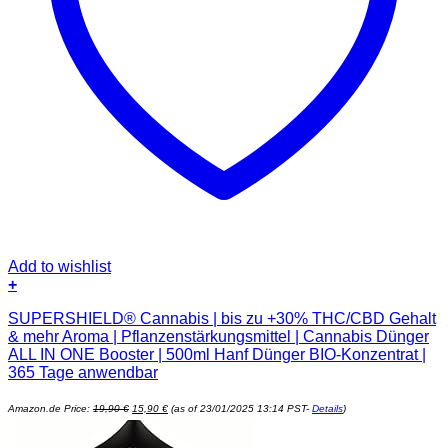
Add to wishlist
+
SUPERSHIELD® Cannabis | bis zu +30% THC/CBD Gehalt
& mehr Aroma | Pflanzenstärkungsmittel | Cannabis Dünger
ALL IN ONE Booster | 500ml Hanf Dünger BIO-Konzentrat |
365 Tage anwendbar
Ursprünglicher
Aktueller
Amazon.de Price:
19,90
€
15,90
€
(as of 23/01/2025 13:14 PST-
Details
)
Preis
Preis
war:
ist:
19,90 €
15,90 €.