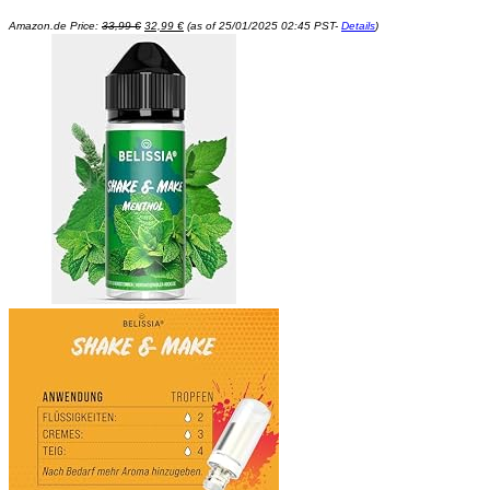
Ursprünglicher
Aktueller
Amazon.de Price:
33,99
€
32,99
€
(as of 25/01/2025 02:45 PST-
Details
)
Preis
Preis
war:
ist:
33,99 €
32,99 €.