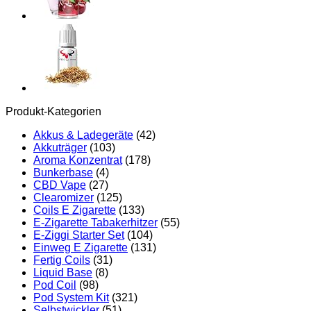
Produkt-Kategorien
Akkus & Ladegeräte
(42)
Akkuträger
(103)
Aroma Konzentrat
(178)
Bunkerbase
(4)
CBD Vape
(27)
Clearomizer
(125)
Coils E Zigarette
(133)
E-Zigarette Tabakerhitzer
(55)
E-Ziggi Starter Set
(104)
Einweg E Zigarette
(131)
Fertig Coils
(31)
Liquid Base
(8)
Pod Coil
(98)
Pod System Kit
(321)
Selbstwickler
(51)