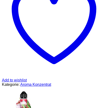
und
Schokoladenkekse
|
Made
in
Italy
pharmazeutische
Qualität
Menge
Add to wishlist
Kategorie:
Aroma Konzentrat