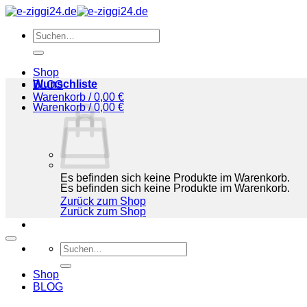
Zum
Inhalt
Suchen
springen
nach:
Shop
Wunschliste
BLOG
Warenkorb /
0,00
€
Warenkorb /
0,00
€
Es befinden sich keine Produkte im Warenkorb.
Es befinden sich keine Produkte im Warenkorb.
Zurück zum Shop
Zurück zum Shop
Suchen
nach:
Shop
BLOG