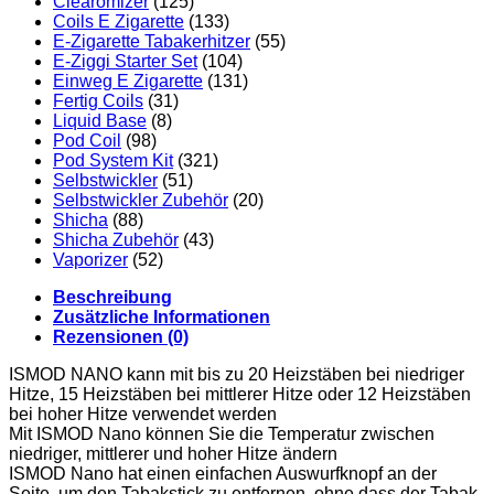
Clearomizer
(125)
Coils E Zigarette
(133)
E-Zigarette Tabakerhitzer
(55)
E-Ziggi Starter Set
(104)
Einweg E Zigarette
(131)
Fertig Coils
(31)
Liquid Base
(8)
Pod Coil
(98)
Pod System Kit
(321)
Selbstwickler
(51)
Selbstwickler Zubehör
(20)
Shicha
(88)
Shicha Zubehör
(43)
Vaporizer
(52)
Beschreibung
Zusätzliche Informationen
Rezensionen (0)
ISMOD NANO kann mit bis zu 20 Heizstäben bei niedriger
Hitze, 15 Heizstäben bei mittlerer Hitze oder 12 Heizstäben
bei hoher Hitze verwendet werden
Mit ISMOD Nano können Sie die Temperatur zwischen
niedriger, mittlerer und hoher Hitze ändern
ISMOD Nano hat einen einfachen Auswurfknopf an der
Seite, um den Tabakstick zu entfernen, ohne dass der Tabak