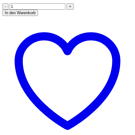
ISMOD
NANO
In den Warenkorb
kit
(Intelligentes
Tabakheizgerät)
(Lila)
Menge