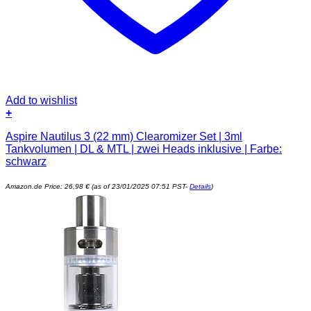
Add to wishlist
+
Aspire Nautilus 3 (22 mm) Clearomizer Set | 3ml
Tankvolumen | DL & MTL | zwei Heads inklusive | Farbe:
schwarz
Amazon.de Price:
26,98
€
(as of 23/01/2025 07:51 PST-
Details
)