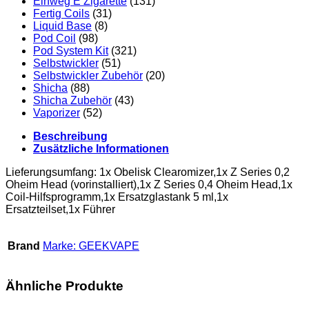
Einweg E Zigarette
(131)
Fertig Coils
(31)
Liquid Base
(8)
Pod Coil
(98)
Pod System Kit
(321)
Selbstwickler
(51)
Selbstwickler Zubehör
(20)
Shicha
(88)
Shicha Zubehör
(43)
Vaporizer
(52)
Beschreibung
Zusätzliche Informationen
Lieferungsumfang: 1x Obelisk Clearomizer,1x Z Series 0,2
Oheim Head (vorinstalliert),1x Z Series 0,4 Oheim Head,1x
Coil-Hilfsprogramm,1x Ersatzglastank 5 ml,1x
Ersatzteilset,1x Führer
Brand
Marke: GEEKVAPE
Ähnliche Produkte