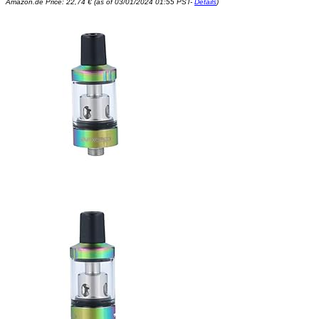
Amazon.de Price:
22,74
€
(as of 03/01/2024 01:55 PST-
Details
)