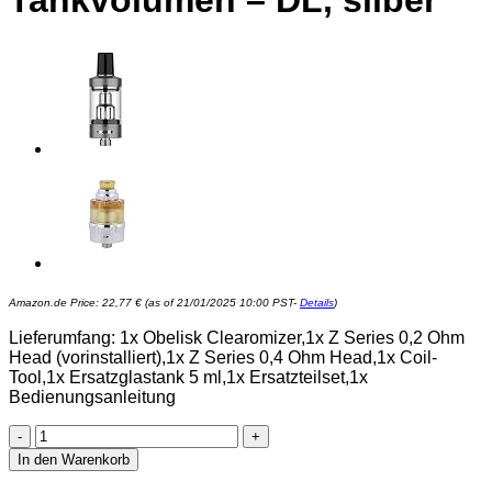
Tankvolumen – DL, silber
Amazon.de Price:
22,77
€
(as of 21/01/2025 10:00 PST-
Details
)
Lieferumfang: 1x Obelisk Clearomizer,1x Z Series 0,2 Ohm
Head (vorinstalliert),1x Z Series 0,4 Ohm Head,1x Coil-
Tool,1x Ersatzglastank 5 ml,1x Ersatzteilset,1x
Bedienungsanleitung
GeékVape
Obelisk
In den Warenkorb
Clearomizer