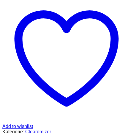
Set
-
5,5ml
Tankvolumen
-
DL,
silber
Menge
Add to wishlist
Kategorie:
Clearomizer