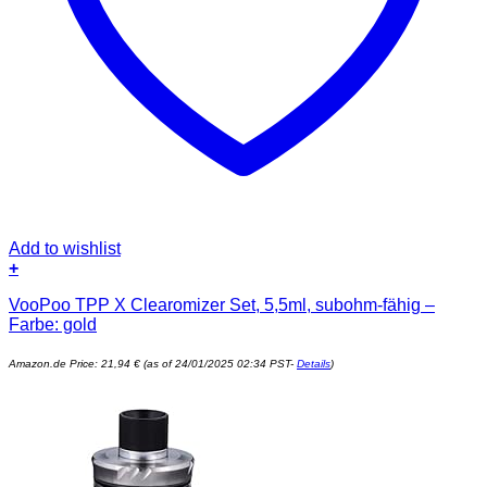
Add to wishlist
+
VooPoo TPP X Clearomizer Set, 5,5ml, subohm-fähig –
Farbe: gold
Amazon.de Price:
21,94
€
(as of 24/01/2025 02:34 PST-
Details
)