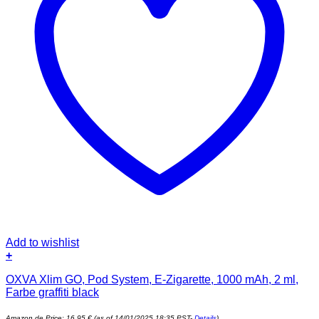
Add to wishlist
+
OXVA Xlim GO, Pod System, E-Zigarette, 1000 mAh, 2 ml,
Farbe graffiti black
Amazon.de Price:
16,95
€
(as of 14/01/2025 18:35 PST-
Details
)