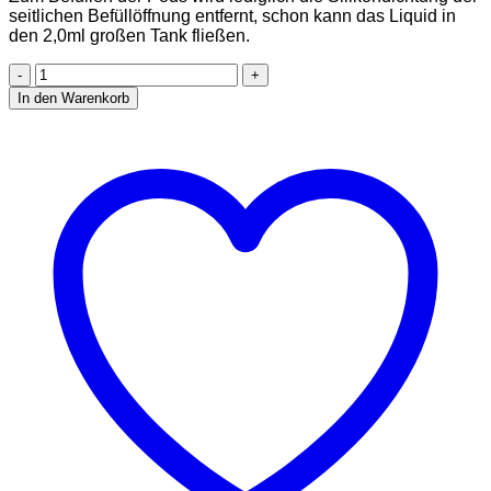
seitlichen Befüllöffnung entfernt, schon kann das Liquid in
den 2,0ml großen Tank fließen.
GeekVape
Aegis
In den Warenkorb
U
800mAh
2,0ml
Pod
System
Kit
Farbe
Gold
Menge