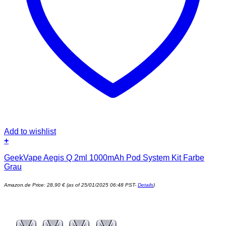
Add to wishlist
+
GeekVape Aegis Q 2ml 1000mAh Pod System Kit Farbe
Grau
Amazon.de Price:
28,90
€
(as of 25/01/2025 06:48 PST-
Details
)