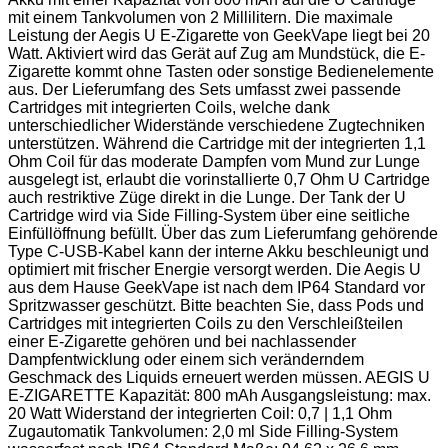
mit einem Tankvolumen von 2 Millilitern. Die maximale
Leistung der Aegis U E-Zigarette von GeekVape liegt bei 20
Watt. Aktiviert wird das Gerät auf Zug am Mundstück, die E-
Zigarette kommt ohne Tasten oder sonstige Bedienelemente
aus. Der Lieferumfang des Sets umfasst zwei passende
Cartridges mit integrierten Coils, welche dank
unterschiedlicher Widerstände verschiedene Zugtechniken
unterstützen. Während die Cartridge mit der integrierten 1,1
Ohm Coil für das moderate Dampfen vom Mund zur Lunge
ausgelegt ist, erlaubt die vorinstallierte 0,7 Ohm U Cartridge
auch restriktive Züge direkt in die Lunge. Der Tank der U
Cartridge wird via Side Filling-System über eine seitliche
Einfüllöffnung befüllt. Über das zum Lieferumfang gehörende
Type C-USB-Kabel kann der interne Akku beschleunigt und
optimiert mit frischer Energie versorgt werden. Die Aegis U
aus dem Hause GeekVape ist nach dem IP64 Standard vor
Spritzwasser geschützt. Bitte beachten Sie, dass Pods und
Cartridges mit integrierten Coils zu den Verschleißteilen
einer E-Zigarette gehören und bei nachlassender
Dampfentwicklung oder einem sich veränderndem
Geschmack des Liquids erneuert werden müssen. AEGIS U
E-ZIGARETTE Kapazität: 800 mAh Ausgangsleistung: max.
20 Watt Widerstand der integrierten Coil: 0,7 | 1,1 Ohm
Zugautomatik Tankvolumen: 2,0 ml Side Filling-System