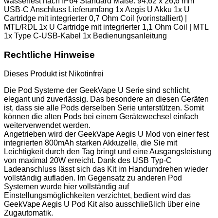
wasserfest nach IP64 Standard Maße: 94,62 x 26,6 mm
USB-C Anschluss Lieferumfang 1x Aegis U Akku 1x U
Cartridge mit integrierter 0,7 Ohm Coil (vorinstalliert) |
MTL/RDL 1x U Cartridge mit integrierter 1,1 Ohm Coil | MTL
1x Type C-USB-Kabel 1x Bedienungsanleitung
Rechtliche Hinweise
Dieses Produkt ist Nikotinfrei
Die Pod Systeme der GeekVape U Serie sind schlicht,
elegant und zuverlässig. Das besondere an diesen Geräten
ist, dass sie alle Pods derselben Serie unterstützen. Somit
können die alten Pods bei einem Gerätewechsel einfach
weiterverwendet werden.
Angetrieben wird der GeekVape Aegis U Mod von einer fest
integrierten 800mAh starken Akkuzelle, die Sie mit
Leichtigkeit durch den Tag bringt und eine Ausgangsleistung
von maximal 20W erreicht. Dank des USB Typ-C
Ladeanschluss lässt sich das Kit im Handumdrehen wieder
vollständig aufladen. Im Gegensatz zu anderen Pod
Systemen wurde hier vollständig auf
Einstellungsmöglichkeiten verzichtet, bedient wird das
GeekVape Aegis U Pod Kit also ausschließlich über eine
Zugautomatik.