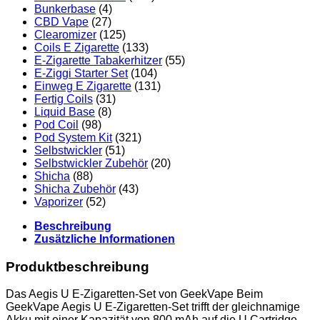
Bunkerbase
(4)
CBD Vape
(27)
Clearomizer
(125)
Coils E Zigarette
(133)
E-Zigarette Tabakerhitzer
(55)
E-Ziggi Starter Set
(104)
Einweg E Zigarette
(131)
Fertig Coils
(31)
Liquid Base
(8)
Pod Coil
(98)
Pod System Kit
(321)
Selbstwickler
(51)
Selbstwickler Zubehör
(20)
Shicha
(88)
Shicha Zubehör
(43)
Vaporizer
(52)
Beschreibung
Zusätzliche Informationen
Produktbeschreibung
Das Aegis U E-Zigaretten-Set von GeekVape Beim
GeekVape Aegis U E-Zigaretten-Set trifft der gleichnamige
Akku mit einer Kapazität von 800 mAh auf die U Cartridge