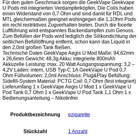
Für den guten Geschmack sorgen die GeekVape Geekvape
U Pods mit integrierten Verdampferköpfen. Die Coils haben
einen Widerstand von 0,7 Ohm und sind damit für RDL und
MTL gleichermaßen geeignet wohingegen die 1,1Ohm Pods
ein recht restriktives Zugverhalten bieten. Durch die fixierte
Luftführung wird entspanntes Backendampfen zum Genuss.
Zum Befüllen der Pods wird lediglich die Silikondichtung der
seitlichen Befüllöffnung entfernt, schon kann das Liquid in
den 2,0ml großen Tank fließen.
Technische Daten GeekVape Aegis U Mod Maße: 94,62mm
x 26,6mm Gewicht: 48,3g Akku: integrierte 800mAh
Akkuzelle Leistung: max. 20 Watt Ausgangsspannung: 3,2 –
4,2V Laden: intern, USB Typ-C 1A GeekVape U Pod 0,7
Ohm Füllvolumen: 2,0ml Anschluss: Plug&Play Befüllung:
Sidefill-System Material: PCTG Coil: 0,7 Ohm (fest integriert)
Lieferumfang 1 x GeekVape Aegis U Mod 1 x GeekVape U
Pod Tank 0,7 Ohm 1 x GeekVape U Pod Tank 1,1 Ohm 1 x
Bedienungsanleitung – Nikotinfrei
Produktbezeichnung
‎ezigarette
Stückzahl
‎1 Anzahl