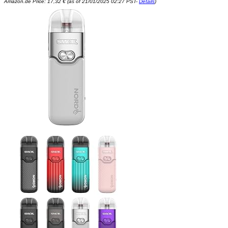
Amazon.de Price:
17,32
€
(as of 21/01/2025 02:27 PST-
Details
)