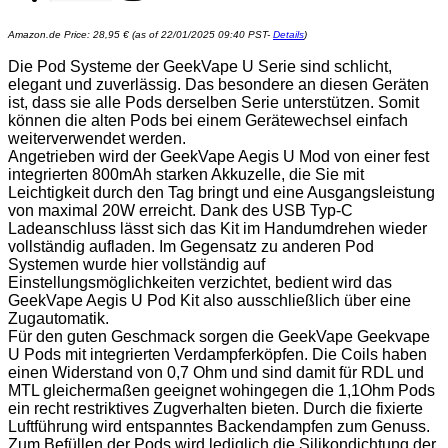
Amazon.de Price:
28,95
€
(as of 22/01/2025 09:40 PST-
Details
)
Die Pod Systeme der GeekVape U Serie sind schlicht,
elegant und zuverlässig. Das besondere an diesen Geräten
ist, dass sie alle Pods derselben Serie unterstützen. Somit
können die alten Pods bei einem Gerätewechsel einfach
weiterverwendet werden.
Angetrieben wird der GeekVape Aegis U Mod von einer fest
integrierten 800mAh starken Akkuzelle, die Sie mit
Leichtigkeit durch den Tag bringt und eine Ausgangsleistung
von maximal 20W erreicht. Dank des USB Typ-C
Ladeanschluss lässt sich das Kit im Handumdrehen wieder
vollständig aufladen. Im Gegensatz zu anderen Pod
Systemen wurde hier vollständig auf
Einstellungsmöglichkeiten verzichtet, bedient wird das
GeekVape Aegis U Pod Kit also ausschließlich über eine
Zugautomatik.
Für den guten Geschmack sorgen die GeekVape Geekvape
U Pods mit integrierten Verdampferköpfen. Die Coils haben
einen Widerstand von 0,7 Ohm und sind damit für RDL und
MTL gleichermaßen geeignet wohingegen die 1,1Ohm Pods
ein recht restriktives Zugverhalten bieten. Durch die fixierte
Luftführung wird entspanntes Backendampfen zum Genuss.
Zum Befüllen der Pods wird lediglich die Silikondichtung der