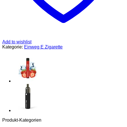
Gebrauch
-
Nikotin:
0%
-
Vape
ohne
Tabak
Add to wishlist
und
Kategorie:
Einweg E Zigarette
Nikotin,
Kompakt
Menge
Produkt-Kategorien