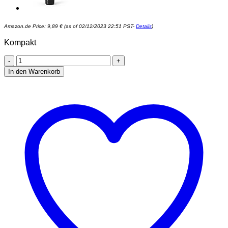
Amazon.de Price:
9,89
€
(as of 02/12/2023 22:51 PST-
Details
)
Kompakt
ELF
BAR
In den Warenkorb
-
{
Blaubeere
}
-
Züge
:
600
Puffs
-
Einweg
Elektronische
Zigarette
-
Pod
für
einmaligen