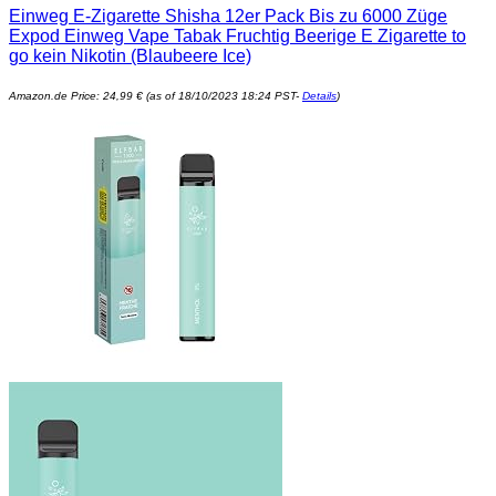
Einweg E-Zigarette Shisha 12er Pack Bis zu 6000 Züge
Produkt
Expod Einweg Vape Tabak Fruchtig Beerige E Zigarette to
weist
go kein Nikotin (Blaubeere Ice)
mehrere
Varianten
auf.
Amazon.de Price:
24,99
€
(as of 18/10/2023 18:24 PST-
Details
)
Die
Optionen
können
auf
der
Produktseite
gewählt
werden