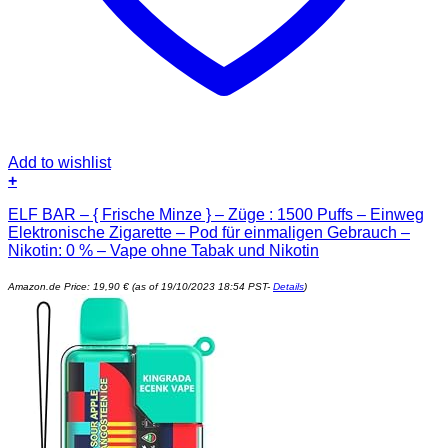
Add to wishlist
+
ELF BAR – { Frische Minze } – Züge : 1500 Puffs – Einweg
Elektronische Zigarette – Pod für einmaligen Gebrauch –
Nikotin: 0 % – Vape ohne Tabak und Nikotin
Amazon.de Price:
19,90
€
(as of 19/10/2023 18:54 PST-
Details
)