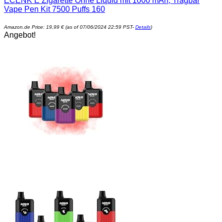
ECENK E Zigarette Ohne Liquid mit 1000 mAh, Tragbar
Vape Pen Kit 7500 Puffs 160
Amazon.de Price:
19,99
€
(as of 07/06/2024 22:59 PST-
Details
)
Angebot!