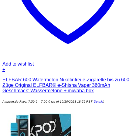
Add to wishlist
+
Dieses
ELFBAR 600 Watermelon Nikotinfrei e-Zigarette bis zu 600
Produkt
Züge Original ELFBAR® e-Shisha Vaper 360mAh
weist
Geschmack: Wassermelone + miwaha box
mehrere
Varianten
Preisspanne:
auf.
Amazon.de Price:
7,50
€
–
7,90
€
(as of 19/10/2023 18:55 PST-
Details
)
7,50 €
Die
bis
7,90 €
Optionen
können
auf
der
Produktseite