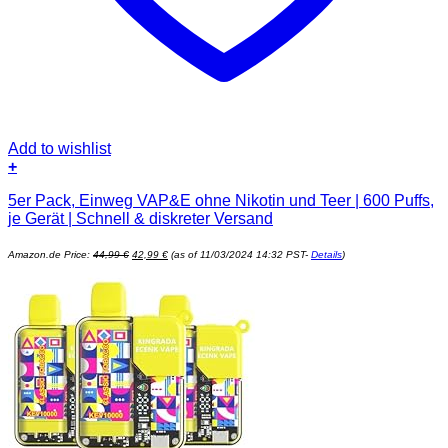
Add to wishlist
+
5er Pack, Einweg VAP&E ohne Nikotin und Teer | 600 Puffs,
je Gerät | Schnell & diskreter Versand
Ursprünglicher
Aktueller
Amazon.de Price:
44,99
€
42,99
€
(as of 11/03/2024 14:32 PST-
Details
)
Preis
Preis
war:
ist:
44,99 €
42,99 €.