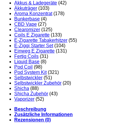
Akkus & Ladegeräte
(42)
Akkuträger
(103)
Aroma Konzentrat
(178)
Bunkerbase
(4)
CBD Vape
(27)
Clearomizer
(125)
Coils E Zigarette
(133)
E-Zigarette Tabakerhitzer
(55)
E-Ziggi Starter Set
(104)
Einweg E Zigarette
(131)
Fertig Coils
(31)
Liquid Base
(8)
Pod Coil
(98)
Pod System Kit
(321)
Selbstwickler
(51)
Selbstwickler Zubehör
(20)
Shicha
(88)
Shicha Zubehör
(43)
Vaporizer
(52)
Beschreibung
Zusätzliche Informationen
Rezensionen (0)