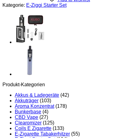
50W
Kategorie:
E-Ziggi Starter Set
Vape
Pen
Starter
Set,
1500mAh
Vape
Akku,
Inhalator
Vernebler
Ohne
Nikotin
Menge
Produkt-Kategorien
Akkus & Ladegeräte
(42)
Akkuträger
(103)
Aroma Konzentrat
(178)
Bunkerbase
(4)
CBD Vape
(27)
Clearomizer
(125)
Coils E Zigarette
(133)
E-Zigarette Tabakerhitzer
(55)