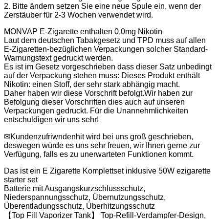
2. Bitte ändern setzen Sie eine neue Spule ein, wenn der
Zerstäuber für 2-3 Wochen verwendet wird.
MONVAP E-Zigarette enthalten 0,0mg Nikotin
Laut dem deutschen Tabakgesetz und TPD muss auf allen
E-Zigaretten-bezüglichen Verpackungen solcher Standard-
Warnungstext gedruckt werden.
Es ist im Gesetz vorgeschrieben dass dieser Satz unbedingt
auf der Verpackung stehen muss: Dieses Produkt enthält
Nikotin: einen Stoff, der sehr stark abhängig macht.
Daher haben wir diese Vorschrift befolgt.Wir haben zur
Befolgung dieser Vorschriften dies auch auf unseren
Verpackungen gedruckt. Für die Unannehmlichkeiten
entschuldigen wir uns sehr!
✉Kundenzufriwndenhit wird bei uns groß geschrieben,
deswegen würde es uns sehr freuen, wir Ihnen gerne zur
Verfügung, falls es zu unerwarteten Funktionen kommt.
Das ist ein E Zigarette Komplettset inklusive 50W ezigarette
starter set
Batterie mit Ausgangskurzschlussschutz,
Niederspannungsschutz, Übernutzungsschutz,
Überentladungsschutz, Überhitzungsschutz
【Top Fill Vaporizer Tank】 Top-Refill-Verdampfer-Design,