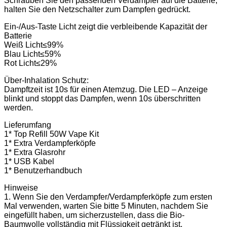
Schrauben Sie den passenden Verdampfer auf die Batterie,
halten Sie den Netzschalter zum Dampfen gedrückt.
Ein-/Aus-Taste Licht zeigt die verbleibende Kapazität der
Batterie
Weiß Licht≤99%
Blau Licht≤59%
Rot Licht≤29%
Über-Inhalation Schutz:
Dampftzeit ist 10s für einen Atemzug. Die LED – Anzeige
blinkt und stoppt das Dampfen, wenn 10s überschritten
werden.
Lieferumfang
1* Top Refill 50W Vape Kit
1* Extra Verdampferköpfe
1* Extra Glasrohr
1* USB Kabel
1* Benutzerhandbuch
Hinweise
1. Wenn Sie den Verdampfer/Verdampferköpfe zum ersten
Mal verwenden, warten Sie bitte 5 Minuten, nachdem Sie
eingefüllt haben, um sicherzustellen, dass die Bio-
Baumwolle vollständig mit Flüssigkeit getränkt ist.