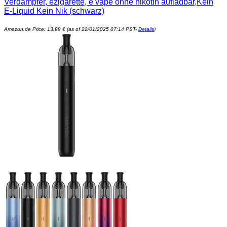
Verdampfer, ezigarette, e vape ohne nikotin aufladbar,Kein
E-Liquid Kein Nik (schwarz)
Amazon.de Price:
13,99
€
(as of 22/01/2025 07:14 PST-
Details
)