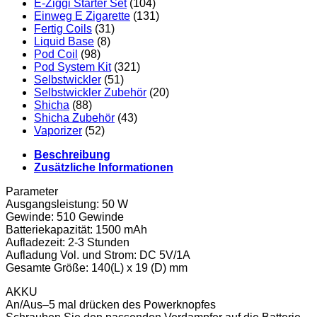
E-Ziggi Starter Set
(104)
Einweg E Zigarette
(131)
Fertig Coils
(31)
Liquid Base
(8)
Pod Coil
(98)
Pod System Kit
(321)
Selbstwickler
(51)
Selbstwickler Zubehör
(20)
Shicha
(88)
Shicha Zubehör
(43)
Vaporizer
(52)
Beschreibung
Zusätzliche Informationen
Parameter
Ausgangsleistung: 50 W
Gewinde: 510 Gewinde
Batteriekapazität: 1500 mAh
Aufladezeit: 2-3 Stunden
Aufladung Vol. und Strom: DC 5V/1A
Gesamte Größe: 140(L) x 19 (D) mm
AKKU
An/Aus–5 mal drücken des Powerknopfes