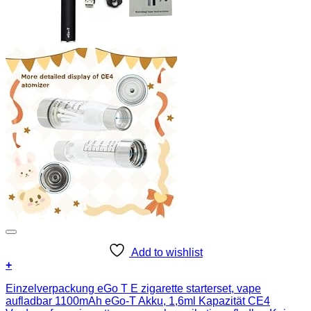
Add to wishlist
+
Einzelverpackung eGo T E zigarette starterset, vape
aufladbar 1100mAh eGo-T Akku, 1,6ml Kapazität CE4