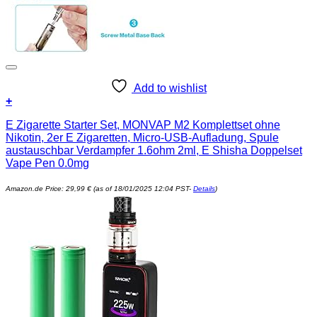
Add to wishlist
+
E Zigarette Starter Set, MONVAP M2 Komplettset ohne
Nikotin, 2er E Zigaretten, Micro-USB-Aufladung, Spule
austauschbar Verdampfer 1.6ohm 2ml, E Shisha Doppelset
Vape Pen 0.0mg
Amazon.de Price:
29,99
€
(as of 18/01/2025 12:04 PST-
Details
)