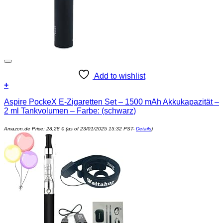
Add to wishlist
+
Aspire PockeX E-Zigaretten Set – 1500 mAh Akkukapazität –
2 ml Tankvolumen – Farbe: (schwarz)
Amazon.de Price:
28,28
€
(as of 23/01/2025 15:32 PST-
Details
)