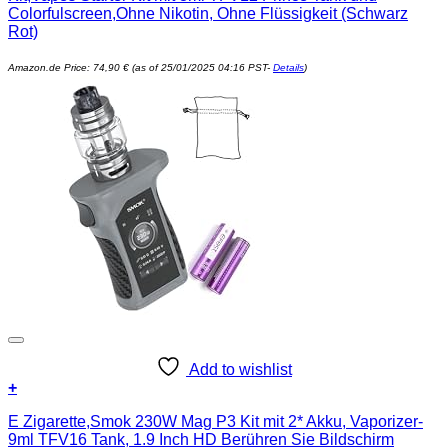
Colorfulscreen,Ohne Nikotin, Ohne Flüssigkeit (Schwarz
Rot)
Amazon.de Price:
74,90
€
(as of 25/01/2025 04:16 PST-
Details
)
Add to wishlist
+
E Zigarette,Smok 230W Mag P3 Kit mit 2* Akku, Vaporizer-
9ml TFV16 Tank, 1.9 Inch HD Berühren Sie Bildschirm