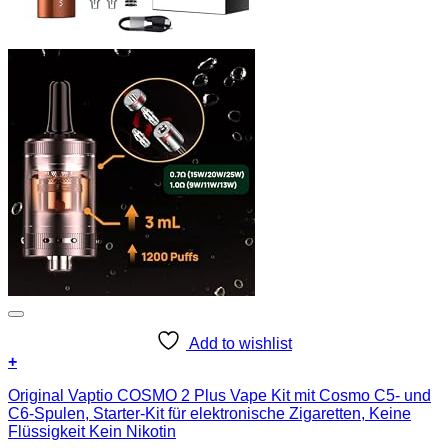
Add to wishlist
+
Original Vaptio COSMO 2 Plus Vape Kit mit Cosmo C5- und
C6-Spulen, Starter-Kit für elektronische Zigaretten, Keine
Flüssigkeit Kein Nikotin