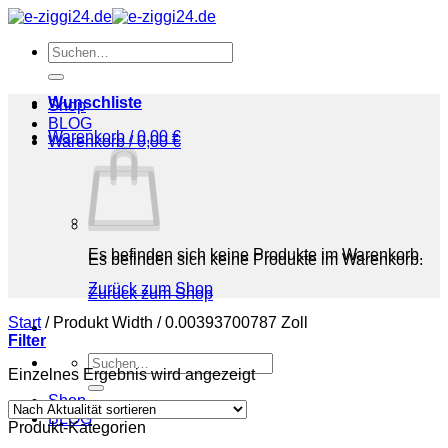
Zum
Inhalt
Suchen
springen
nach:
Wunschliste
Shop
BLOG
Warenkorb /
0,00
€
Warenkorb /
0,00
€
Es befinden sich keine Produkte im Warenkorb.
Es befinden sich keine Produkte im Warenkorb.
Zurück zum Shop
Zurück zum Shop
Start
/
Produkt Width
/
0.00393700787 Zoll
Filter
Suchen
Einzelnes Ergebnis wird angezeigt
nach:
Shop
BLOG
Produkt-Kategorien