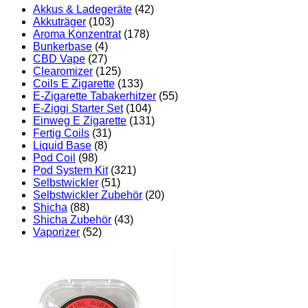
Akkus & Ladegeräte
(42)
Akkuträger
(103)
Aroma Konzentrat
(178)
Bunkerbase
(4)
CBD Vape
(27)
Clearomizer
(125)
Coils E Zigarette
(133)
E-Zigarette Tabakerhitzer
(55)
E-Ziggi Starter Set
(104)
Einweg E Zigarette
(131)
Fertig Coils
(31)
Liquid Base
(8)
Pod Coil
(98)
Pod System Kit
(321)
Selbstwickler
(51)
Selbstwickler Zubehör
(20)
Shicha
(88)
Shicha Zubehör
(43)
Vaporizer
(52)