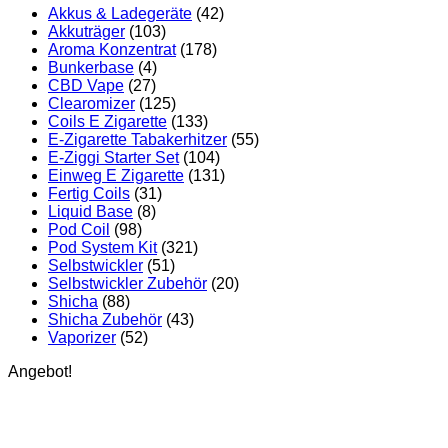
Akkus & Ladegeräte
(42)
Akkuträger
(103)
Aroma Konzentrat
(178)
Bunkerbase
(4)
CBD Vape
(27)
Clearomizer
(125)
Coils E Zigarette
(133)
E-Zigarette Tabakerhitzer
(55)
E-Ziggi Starter Set
(104)
Einweg E Zigarette
(131)
Fertig Coils
(31)
Liquid Base
(8)
Pod Coil
(98)
Pod System Kit
(321)
Selbstwickler
(51)
Selbstwickler Zubehör
(20)
Shicha
(88)
Shicha Zubehör
(43)
Vaporizer
(52)
Angebot!