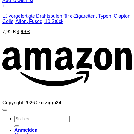
Add to wishlist
+
LJ vorgefertigte Drahtspulen für e-Zigaretten, Typen: Clapton
Coils, Alien, Fused, 10 Stück
Ursprünglicher
Aktueller
7,95
€
4,99
€
Preis
Preis
war:
ist:
7,95 €
4,99 €.
Copyright 2026 ©
e-ziggi24
Suchen
nach:
Anmelden