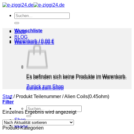
Zum
Inhalt
Suchen
springen
nach:
Wunschliste
Shop
BLOG
Warenkorb /
0,00
€
Warenkorb /
0,00
€
Es befinden sich keine Produkte im Warenkorb.
Es befinden sich keine Produkte im Warenkorb.
Zurück zum Shop
Zurück zum Shop
Start
/
Produkt Teilenummer
/
‎Alien Coils(0.45ohm)
Filter
Suchen
Einzelnes Ergebnis wird angezeigt
nach:
Shop
BLOG
Produkt-Kategorien