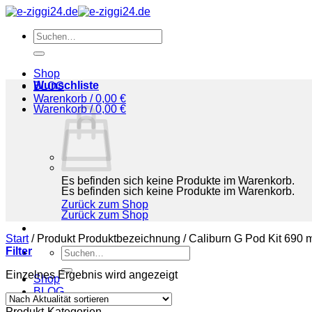
Zum
Inhalt
Suchen
springen
nach:
Shop
Wunschliste
BLOG
Warenkorb /
0,00
€
Warenkorb /
0,00
€
Es befinden sich keine Produkte im Warenkorb.
Es befinden sich keine Produkte im Warenkorb.
Zurück zum Shop
Zurück zum Shop
Start
/
Produkt Produktbezeichnung
/
‎Caliburn G Pod Kit 690 
Filter
Suchen
nach:
Einzelnes Ergebnis wird angezeigt
Shop
BLOG
Produkt-Kategorien