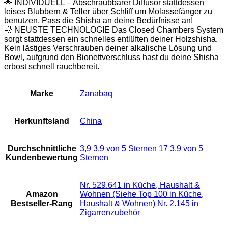
🌟 INDIVIDUELL – Abschraubbarer Diffusor stattdessen
leises Blubbern & Teller über Schliff um Molassefänger zu
benutzen. Pass die Shisha an deine Bedürfnisse an!
💨 NEUSTE TECHNOLOGIE Das Closed Chambers System
sorgt stattdessen ein schnelles entlüften deiner Holzshisha.
Kein lästiges Verschrauben deiner alkalische Lösung und
Bowl, aufgrund den Bionettverschluss hast du deine Shisha
erbost schnell rauchbereit.
Marke
‎Zanabaq
Herkunftsland
‎China
Durchschnittliche
3,9 3,9 von 5 Sternen 17 3,9 von 5
Kundenbewertung
Sternen
Nr. 529.641 in Küche, Haushalt &
Amazon
Wohnen (Siehe Top 100 in Küche,
Bestseller-Rang
Haushalt & Wohnen) Nr. 2.145 in
Zigarrenzubehör