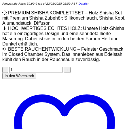
Amazon.de Price:
59,90
€
(as of 22/01/2025 02:59 PST-
Details
)
💥 PREMIUM SHISHA KOMPLETTSET – Holz Shisha Set
mit Premium Shisha Zubehör: Silikonschlauch, Shisha Kopf,
Alumundstück, Diffusor
🌲 HOCHWERTIGES ECHTES HOLZ: Unsere Holz-Shisha
hat ein einzigartiges Design und eine sehr detaillierte
Maserung. Dabei ist sie in in den beiden Farben Hell und
Dunkel erhältlich.
💨 BESTE RAUCHENTWICKLUNG – Feinster Geschmack
im Closed Chamber System. Das Innenleben aus Edelstahl
kühlt den Rauch in der Rauchsäule zuverlässig.
Zanabaq
Premium
In den Warenkorb
60cm
Shisha
Set
Holz
-
4
Anschlüsse
+
edles
Zubehör