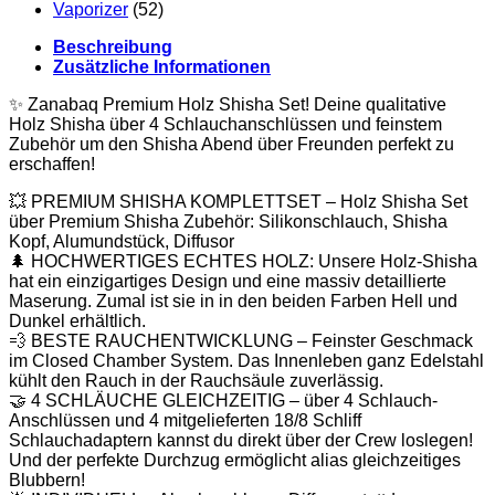
Vaporizer
(52)
Beschreibung
Zusätzliche Informationen
✨ Zanabaq Premium Holz Shisha Set! Deine qualitative
Holz Shisha über 4 Schlauchanschlüssen und feinstem
Zubehör um den Shisha Abend über Freunden perfekt zu
erschaffen!
💥 PREMIUM SHISHA KOMPLETTSET – Holz Shisha Set
über Premium Shisha Zubehör: Silikonschlauch, Shisha
Kopf, Alumundstück, Diffusor
🌲 HOCHWERTIGES ECHTES HOLZ: Unsere Holz-Shisha
hat ein einzigartiges Design und eine massiv detaillierte
Maserung. Zumal ist sie in in den beiden Farben Hell und
Dunkel erhältlich.
💨 BESTE RAUCHENTWICKLUNG – Feinster Geschmack
im Closed Chamber System. Das Innenleben ganz Edelstahl
kühlt den Rauch in der Rauchsäule zuverlässig.
🤝 4 SCHLÄUCHE GLEICHZEITIG – über 4 Schlauch-
Anschlüssen und 4 mitgelieferten 18/8 Schliff
Schlauchadaptern kannst du direkt über der Crew loslegen!
Und der perfekte Durchzug ermöglicht alias gleichzeitiges
Blubbern!