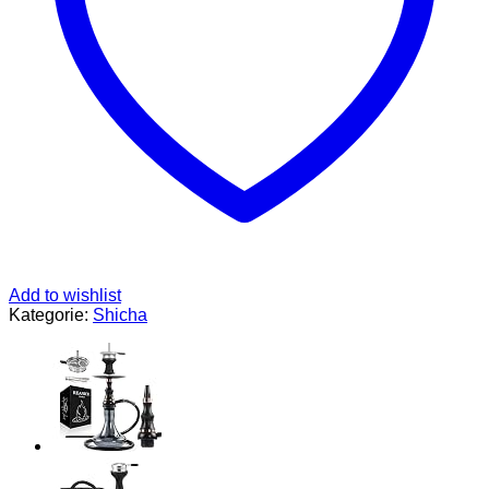
-
Wood
Hookah
-
Wasserpfeife
mit
Closed
Chamber
und
4
18/8
Schliff
Schlauch
Anschluss
Komplettset
Add to wishlist
(Hell)
Kategorie:
Shicha
Menge