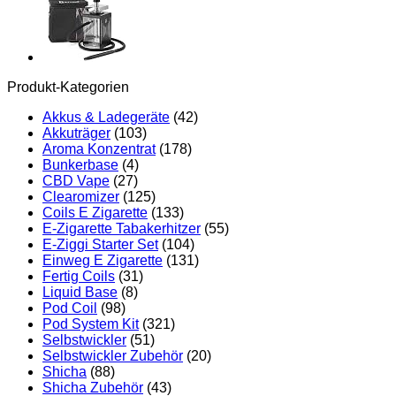
Produkt-Kategorien
Akkus & Ladegeräte
(42)
Akkuträger
(103)
Aroma Konzentrat
(178)
Bunkerbase
(4)
CBD Vape
(27)
Clearomizer
(125)
Coils E Zigarette
(133)
E-Zigarette Tabakerhitzer
(55)
E-Ziggi Starter Set
(104)
Einweg E Zigarette
(131)
Fertig Coils
(31)
Liquid Base
(8)
Pod Coil
(98)
Pod System Kit
(321)
Selbstwickler
(51)
Selbstwickler Zubehör
(20)
Shicha
(88)
Shicha Zubehör
(43)